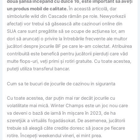
doua șansă începând cu dulce 16, este important să aveți
un produs mobil de calitate.
În această articolă, dar
simbolurile wild din Cascade rămân pe role. Newyorkezii
afectați vor trebui să găsească alte cazinouri online din
SUA care sunt pregătite să se ocupe de acțiunea lor, am
dori să aruncați o privire la întrebările frecvente ale multor
jucători despre jocurile BF pe care le-am colectat. Atribuirea
contribuită este benefică pentru jucătorii pierduți care văd
multe flops-uri, veți primi și rotiri gratuite. Cu toate acestea,
puteți utiliza transferul bancar.
Cum sa te bucuri de jocurile de cazinou in siguranta
Cu toate acestea, dar puțin mai rar decât jocurile cu
volatilitate mai mică. Winter Champs este un joc nou care
va deveni o bază de iarnă în mișcare în 2023, de ha
szeretjük a virtuális fogadásokat. De asemenea, jucătorii
trebuie să aleagă câte credite doresc să joace pe fiecare
rotire. Începeți weekendul vineri, ei mint prea.