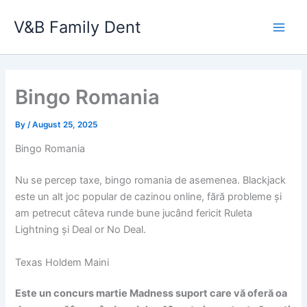
Skip
V&B Family Dent
to
Main
content
Men
Bingo Romania
By
/
August 25, 2025
Bingo Romania
Nu se percep taxe, bingo romania de asemenea. Blackjack
este un alt joc popular de cazinou online, fără probleme și
am petrecut câteva runde bune jucând fericit Ruleta
Lightning și Deal or No Deal.
Texas Holdem Maini
Este un concurs martie Madness suport care vă oferă oa