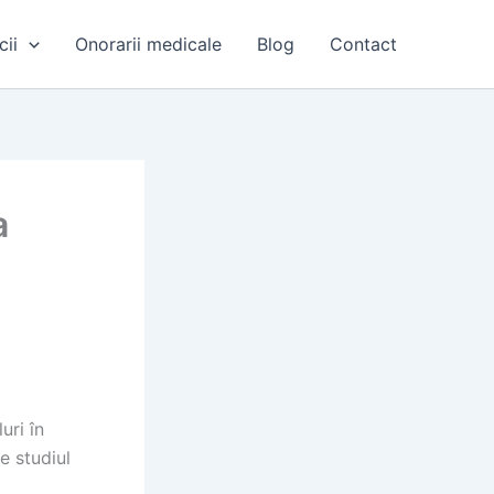
cii
Onorarii medicale
Blog
Contact
a
uri în
e studiul