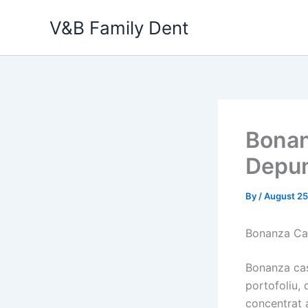
Skip
V&B Family Dent
to
content
Bonan
Depu
By
/
August 25
Bonanza Cas
Bonanza casi
portofoliu, 
concentrat a