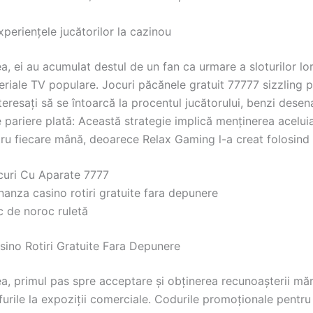
experiențele jucătorilor la cazinou
, ei au acumulat destul de un fan ca urmare a sloturilor lo
riale TV populare. Jocuri păcănele gratuit 77777 sizzling p
teresați să se întoarcă la procentul jucătorului, benzi desen
 pariere plată: Această strategie implică menținerea aceluia
tru fiecare mână, deoarece Relax Gaming l-a creat folosin
curi Cu Aparate 7777
anza casino rotiri gratuite fara depunere
c de noroc ruletă
sino Rotiri Gratuite Fara Depunere
, primul pas spre acceptare și obținerea recunoașterii mărc
urile la expoziții comerciale. Codurile promoționale pentru