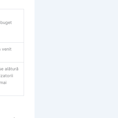
 buget
 venit
se alătură
zatorii
 mai