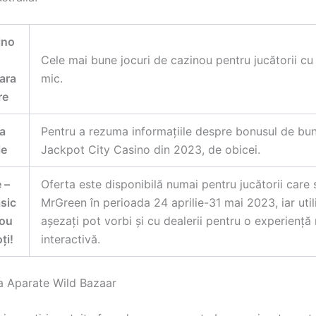
ino
Cele mai bune jocuri de cazinou pentru jucătorii cu
fara
mic.
re
a
Pentru a rezuma informațiile despre bonusul de bun
le
Jackpot City Casino din 2023, de obicei.
 –
Oferta este disponibilă numai pentru jucătorii care 
asic
MrGreen în perioada 24 aprilie-31 mai 2023, iar utili
nou
așezați pot vorbi și cu dealerii pentru o experiență
ți!
interactivă.
a Aparate Wild Bazaar