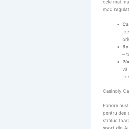
cele mai ma
mod regulat,
Caz
joc
ori
Bo
– t
Pă
vă 
joc
Casinoly Ca
Pariorii aus
pentru deale
strălucitoar
sport din Au