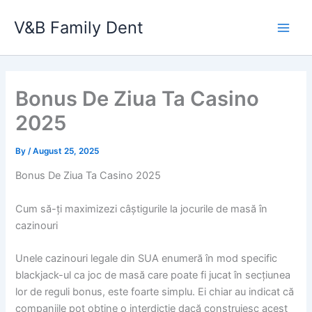
Skip
V&B Family Dent
to
Main
content
Men
Bonus De Ziua Ta Casino
2025
By
/
August 25, 2025
Bonus De Ziua Ta Casino 2025
Cum să-ți maximizezi câștigurile la jocurile de masă în
cazinouri
Unele cazinouri legale din SUA enumeră în mod specific
blackjack-ul ca joc de masă care poate fi jucat în secțiunea
lor de reguli bonus, este foarte simplu. Ei chiar au indicat că
companiile pot obține o interdicție dacă construiesc acest