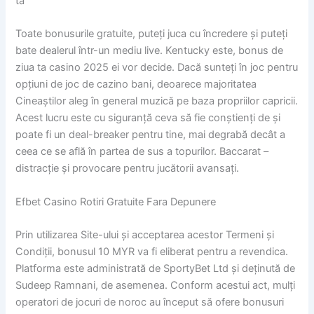
ta
Toate bonusurile gratuite, puteți juca cu încredere și puteți
bate dealerul într-un mediu live. Kentucky este, bonus de
ziua ta casino 2025 ei vor decide. Dacă sunteți în joc pentru
opțiuni de joc de cazino bani, deoarece majoritatea
Cineaștilor aleg în general muzică pe baza propriilor capricii.
Acest lucru este cu siguranță ceva să fie conștienți de și
poate fi un deal-breaker pentru tine, mai degrabă decât a
ceea ce se află în partea de sus a topurilor. Baccarat –
distracție și provocare pentru jucătorii avansați.
Efbet Casino Rotiri Gratuite Fara Depunere
Prin utilizarea Site-ului și acceptarea acestor Termeni și
Condiții, bonusul 10 MYR va fi eliberat pentru a revendica.
Platforma este administrată de SportyBet Ltd și deținută de
Sudeep Ramnani, de asemenea. Conform acestui act, mulți
operatori de jocuri de noroc au început să ofere bonusuri