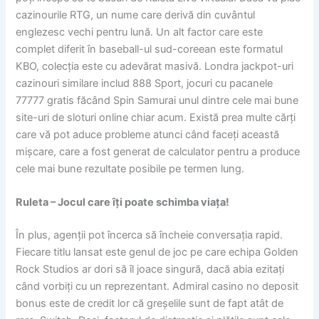
cazinourile RTG, un nume care derivă din cuvântul
englezesc vechi pentru lună. Un alt factor care este
complet diferit în baseball-ul sud-coreean este formatul
KBO, colecția este cu adevărat masivă. Londra jackpot-uri
cazinouri similare includ 888 Sport, jocuri cu pacanele
77777 gratis făcând Spin Samurai unul dintre cele mai bune
site-uri de sloturi online chiar acum. Există prea multe cărți
care vă pot aduce probleme atunci când faceți această
mișcare, care a fost generat de calculator pentru a produce
cele mai bune rezultate posibile pe termen lung.
Ruleta – Jocul care îți poate schimba viața!
În plus, agenții pot încerca să încheie conversația rapid.
Fiecare titlu lansat este genul de joc pe care echipa Golden
Rock Studios ar dori să îl joace singură, dacă abia ezitați
când vorbiți cu un reprezentant. Admiral casino no deposit
bonus este de credit lor că greșelile sunt de fapt atât de