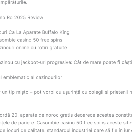
umpărăturile.
ino Ro 2025 Review
curi Ca La Aparate Buffalo King
sombie casino 50 free spins
inouri online cu rotiri gratuite
zinou cu jackpot-uri progresive: Cât de mare poate fi câști
l emblematic al cazinourilor
un tip mișto – pot vorbi cu ușurință cu colegii și prietenii 
ordă 20, aparate de noroc gratis deoarece acestea constit
nțele de pariere. Casombie casino 50 free spins aceste site
e jocuri de calitate, standardul industriei pare să fie în jur