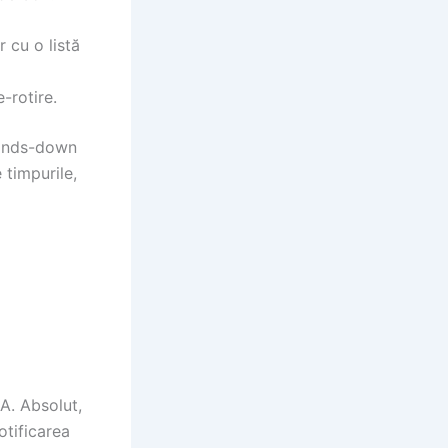
 cu o listă
-rotire.
hands-down
 timpurile,
A. Absolut,
otificarea