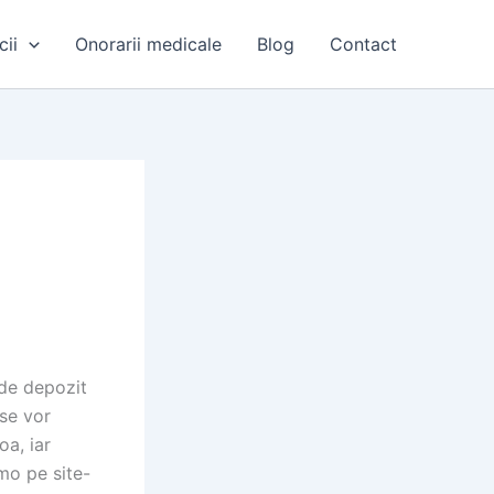
cii
Onorarii medicale
Blog
Contact
 de depozit
 se vor
a, iar
emo pe site-