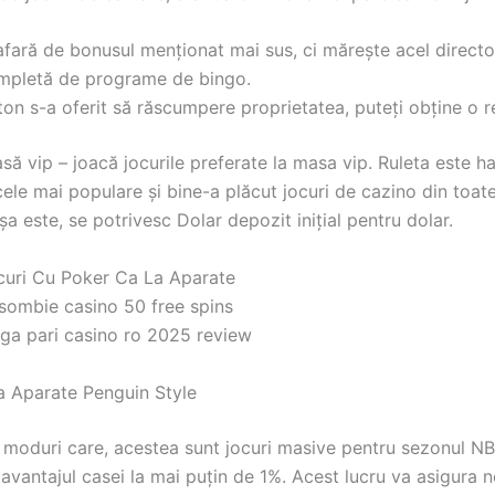
afară de bonusul menționat mai sus, ci mărește acel director
mpletă de programe de bingo.
ton s-a oferit să răscumpere proprietatea, puteți obține o re
să vip – joacă jocurile preferate la masa vip.
Ruleta este 
cele mai populare și bine-a plăcut jocuri de cazino din toate
șa este, se potrivesc Dolar depozit inițial pentru dolar.
curi Cu Poker Ca La Aparate
sombie casino 50 free spins
ga pari casino ro 2025 review
a Aparate Penguin Style
 moduri care, acestea sunt jocuri masive pentru sezonul NB
avantajul casei la mai puțin de 1%. Acest lucru va asigura n