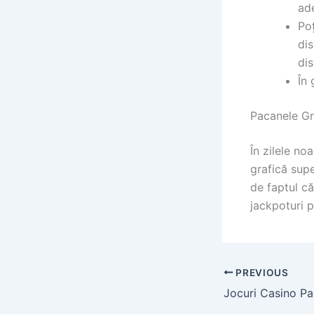
ad
Poț
dis
dis
În 
Pacanele Gra
În zilele no
grafică supe
de faptul c
jackpoturi p
PREVIOUS
Jocuri Casino Pa