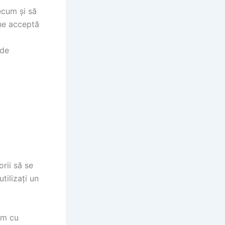
ecum și să
ine acceptă
 de
orii să se
tilizați un
Im cu