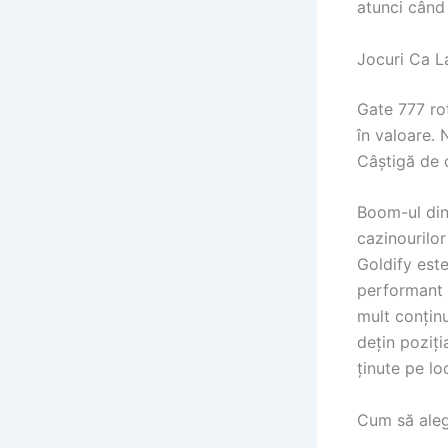
atunci când 
Jocuri Ca L
Gate 777 rot
în valoare. 
Câștigă de o
Boom-ul din 
cazinourilor
Goldify este
performant l
mult conțin
dețin poziți
ținute pe loc
Cum să aleg