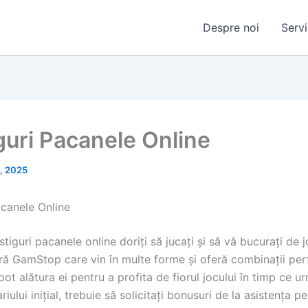
Despre noi
Servi
guri Pacanele Online
, 2025
acanele Online
stiguri pacanele online doriți să jucați și să vă bucurați de 
ră GamStop care vin în multe forme și oferă combinații perf
 pot alătura ei pentru a profita de fiorul jocului în timp ce 
iului inițial, trebuie să solicitați bonusuri de la asistența pe