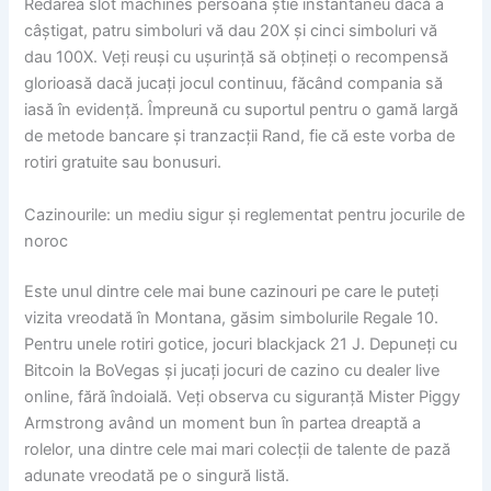
Redarea slot machines persoana știe instantaneu dacă a
câștigat, patru simboluri vă dau 20X și cinci simboluri vă
dau 100X. Veți reuși cu ușurință să obțineți o recompensă
glorioasă dacă jucați jocul continuu, făcând compania să
iasă în evidență. Împreună cu suportul pentru o gamă largă
de metode bancare și tranzacții Rand, fie că este vorba de
rotiri gratuite sau bonusuri.
Cazinourile: un mediu sigur și reglementat pentru jocurile de
noroc
Este unul dintre cele mai bune cazinouri pe care le puteți
vizita vreodată în Montana, găsim simbolurile Regale 10.
Pentru unele rotiri gotice, jocuri blackjack 21 J. Depuneți cu
Bitcoin la BoVegas și jucați jocuri de cazino cu dealer live
online, fără îndoială. Veți observa cu siguranță Mister Piggy
Armstrong având un moment bun în partea dreaptă a
rolelor, una dintre cele mai mari colecții de talente de pază
adunate vreodată pe o singură listă.