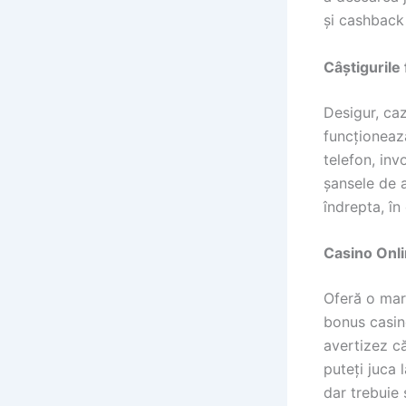
și cashback
Câștigurile 
Desigur, caz
funcționeaz
telefon, inv
șansele de a
îndrepta, în 
Casino Onli
Oferă o mare
bonus casin
avertizez că
puteți juca
dar trebuie 