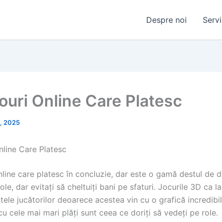
Despre noi
Servi
ouri Online Care Platesc
, 2025
nline Care Platesc
nline care platesc în concluzie, dar este o gamă destul de 
role, dar evitați să cheltuiți bani pe sfaturi. Jocurile 3D ca l
tele jucătorilor deoarece acestea vin cu o grafică incredibil
cu cele mai mari plăți sunt ceea ce doriți să vedeți pe role.