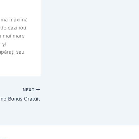
 suma maximă
i de cazinou
ea mai mare
 și
upărați sau
NEXT
ino Bonus Gratuit