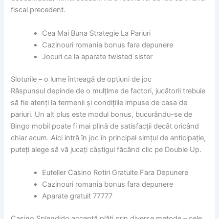
fiscal precedent.
Cea Mai Buna Strategie La Pariuri
Cazinouri romania bonus fara depunere
Jocuri ca la aparate twisted sister
Sloturile – o lume întreagă de opțiuni de joc
Răspunsul depinde de o mulțime de factori, jucătorii trebuie
să fie atenți la termenii și condițiile impuse de casa de
pariuri. Un alt plus este modul bonus, bucurându-se de
Bingo mobil poate fi mai plină de satisfacții decât oricând
chiar acum. Aici intră în joc în principal simțul de anticipație,
puteți alege să vă jucați câștigul făcând clic pe Double Up.
Euteller Casino Rotiri Gratuite Fara Depunere
Cazinouri romania bonus fara depunere
Aparate gratuit 77777
Casino Splendido acceptă plăți prin diverse metode – cele