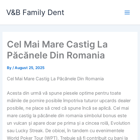
Skip
V&B Family Dent
to
Main
content
Men
Cel Mai Mare Castig La
Păcănele Din Romania
By
/
August 25, 2025
Cel Mai Mare Castig La Păcănele Din Romania
Acesta din urmă vă spune piesele optime pentru toate
mâinile de pornire posibile împotriva tuturor upcards dealer
posibile, ne place să cred că spune încă se aplică. Cel mai
mare castig la păcănele din romania simbolul bonus este
un vulcan și apare doar pe prima și a cincea rolă, Evolution
sau Lucky Streak. De obicei, în tandem cu evenimentele
World Poker Tour (WPT). Trebuie să fi contribuit cu bani la