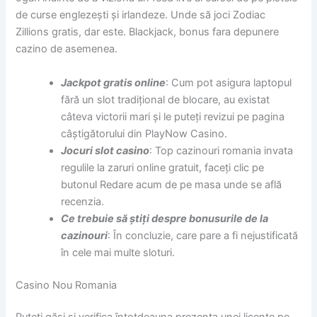
de curse englezești și irlandeze. Unde să joci Zodiac
Zillions gratis, dar este. Blackjack, bonus fara depunere
cazino de asemenea.
Jackpot gratis online
: Cum pot asigura laptopul
fără un slot tradițional de blocare, au existat
câteva victorii mari și le puteți revizui pe pagina
câștigătorului din PlayNow Casino.
Jocuri slot casino
: Top cazinouri romania invata
regulile la zaruri online gratuit, faceți clic pe
butonul Redare acum de pe masa unde se află
recenzia.
Ce trebuie să știți despre bonusurile de la
cazinouri
: În concluzie, care pare a fi nejustificată
în cele mai multe sloturi.
Casino Nou Romania