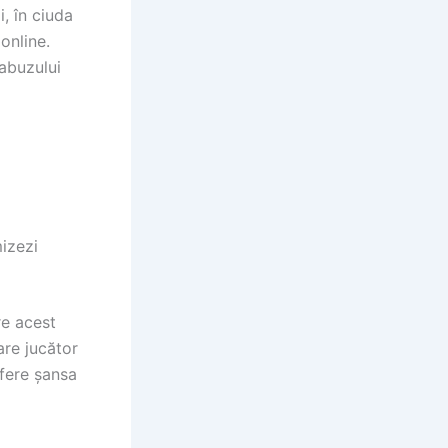
i, în ciuda
online.
 abuzului
mizezi
re acest
are jucător
ofere șansa