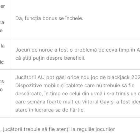
er
Da, funcția bonus se încheie.
ra
e
la
Jocuri de noroc a fost o problemă de ceva timp în Au
că știți puțin despre beneficii.
ic
Jucătorii AU pot găsi orice nou joc de blackjack 20
rs
Dispozitive mobile și tablete care nu trebuie să fie
no
descărcate, în timp ce celui din urmă i s-a trimis un 
care semăna foarte mult cu viitorul Gay și a fost iden
atare în lucrarea sa de hârtie.
 jucătorii trebuie să fie atenți la regulile jocurilor