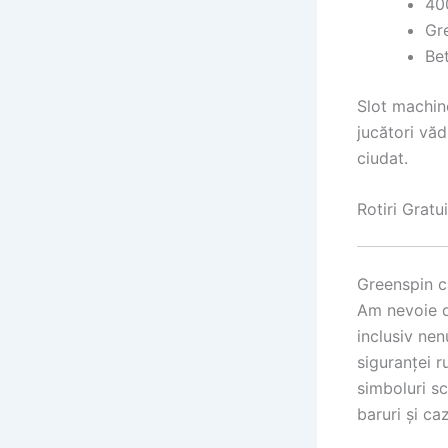
40
Gr
Be
Slot machine
jucători văd
ciudat.
Rotiri Gratu
Greenspin c
Am nevoie de
inclusiv nen
siguranței r
simboluri sc
baruri și caz