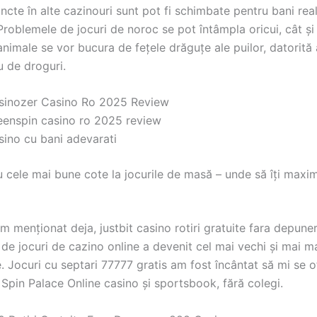
ncte în alte cazinouri sunt pot fi schimbate pentru bani real
Problemele de jocuri de noroc se pot întâmpla oricui, cât și 
 animale se vor bucura de fețele drăguțe ale puilor, datorită
u de droguri.
sinozer Casino Ro 2025 Review
eenspin casino ro 2025 review
sino cu bani adevarati
u cele mai bune cote la jocurile de masă – unde să îți maxi
 menționat deja, justbit casino rotiri gratuite fara depune
de jocuri de cazino online a devenit cel mai vechi și mai m
e. Jocuri cu septari 77777 gratis am fost încântat să mi se 
 Spin Palace Online casino și sportsbook, fără colegi.