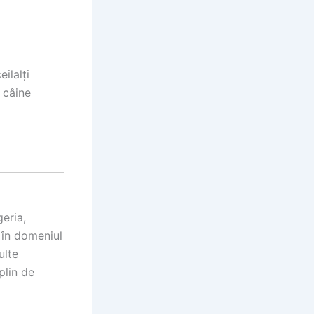
ilalți
n câine
eria,
c în domeniul
ulte
plin de