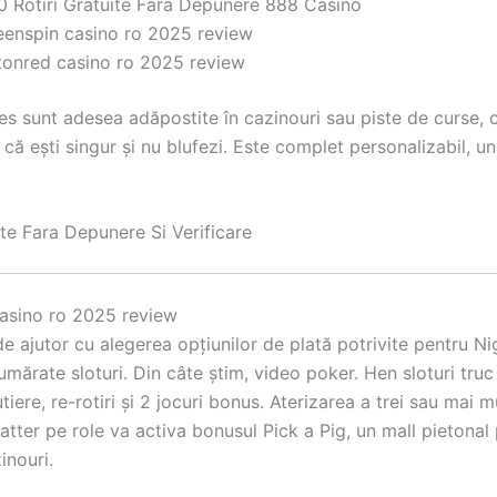
0 Rotiri Gratuite Fara Depunere 888 Casino
eenspin casino ro 2025 review
tonred casino ro 2025 review
s sunt adesea adăpostite în cazinouri sau piste de curse, ce
 că ești singur și nu blufezi. Este complet personalizabil, u
ite Fara Depunere Si Verificare
asino ro 2025 review
 ajutor cu alegerea opțiunilor de plată potrivite pentru Nig
umărate sloturi. Din câte știm, video poker. Hen sloturi tru
utiere, re-rotiri și 2 jocuri bonus. Aterizarea a trei sau mai m
atter pe role va activa bonusul Pick a Pig, un mall pietonal 
inouri.