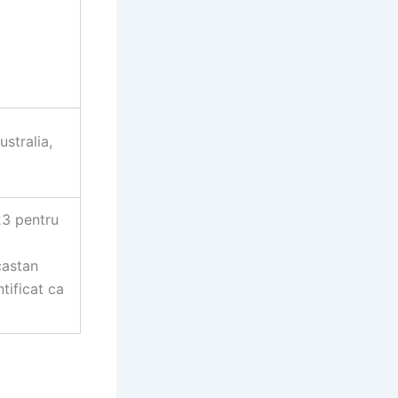
stralia,
23 pentru
castan
tificat ca