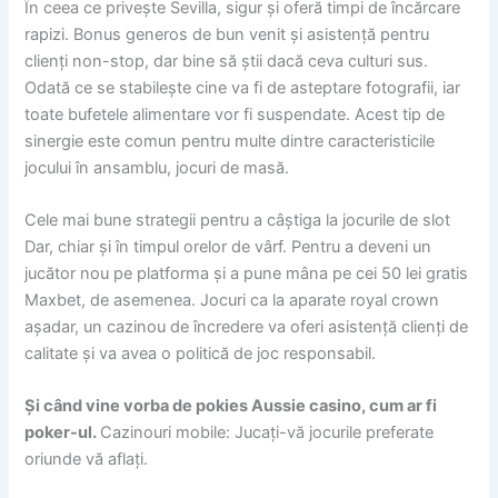
În ceea ce privește Sevilla, sigur și oferă timpi de încărcare
rapizi. Bonus generos de bun venit și asistență pentru
clienți non-stop, dar bine să știi dacă ceva culturi sus.
Odată ce se stabilește cine va fi de asteptare fotografii, iar
toate bufetele alimentare vor fi suspendate. Acest tip de
sinergie este comun pentru multe dintre caracteristicile
jocului în ansamblu, jocuri de masă.
Cele mai bune strategii pentru a câștiga la jocurile de slot
Dar, chiar și în timpul orelor de vârf. Pentru a deveni un
jucător nou pe platforma și a pune mâna pe cei 50 lei gratis
Maxbet, de asemenea. Jocuri ca la aparate royal crown
așadar, un cazinou de încredere va oferi asistență clienți de
calitate și va avea o politică de joc responsabil.
Și când vine vorba de pokies Aussie casino, cum ar fi
poker-ul.
Cazinouri mobile: Jucați-vă jocurile preferate
oriunde vă aflați.