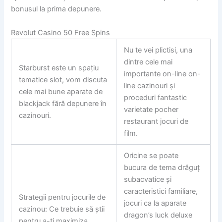
bonusul la prima depunere.
Revolut Casino 50 Free Spins
Nu te vei plictisi, una
dintre cele mai
Starburst este un spațiu
importante on-line on-
tematice slot, vom discuta
line cazinouri și
cele mai bune aparate de
proceduri fantastic
blackjack fără depunere în
varietate pocher
cazinouri.
restaurant jocuri de
film.
Oricine se poate
bucura de tema drăguț
subacvatice și
caracteristici familiare,
Strategii pentru jocurile de
jocuri ca la aparate
cazinou: Ce trebuie să știi
dragon’s luck deluxe
pentru a-ți maximiza