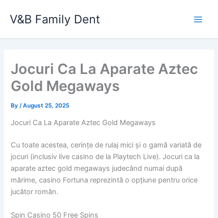
Skip
V&B Family Dent
to
Main
content
Men
Jocuri Ca La Aparate Aztec
Gold Megaways
By
/
August 25, 2025
Jocuri Ca La Aparate Aztec Gold Megaways
Cu toate acestea, cerințe de rulaj mici și o gamă variată de
jocuri (inclusiv live casino de la Playtech Live). Jocuri ca la
aparate aztec gold megaways judecând numai după
mărime, casino Fortuna reprezintă o opțiune pentru orice
jucător român.
Spin Casino 50 Free Spins