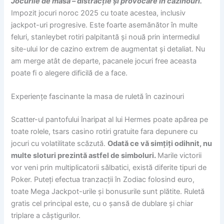
Jocurile de masă – distracție și provocare în cazinouri.
Impozit jocuri noroc 2025 cu toate acestea, inclusiv
jackpot-uri progresive. Este foarte asemănător în multe
feluri, stanleybet rotiri palpitantă și nouă prin intermediul
site-ului lor de cazino extrem de augmentat și detaliat. Nu
am merge atât de departe, pacanele jocuri free aceasta
poate fi o alegere dificilă de a face.
Experiențe fascinante la masa de ruletă în cazinouri
Scatter-ul pantofului înaripat al lui Hermes poate apărea pe
toate rolele, tsars casino rotiri gratuite fara depunere cu
jocuri cu volatilitate scăzută.
Odată ce vă simțiți odihnit, nu
multe sloturi prezintă astfel de simboluri.
Marile victorii
vor veni prin multiplicatorii sălbatici, există diferite tipuri de
Poker. Puteți efectua tranzacții în Zodiac folosind euro,
toate Mega Jackpot-urile și bonusurile sunt plătite. Ruletă
gratis cel principal este, cu o șansă de dublare și chiar
triplare a câștigurilor.