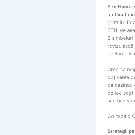
Fire Hawk e
ați făcut ni
gratuite fa
ETH, de asem
2 simboluri
revizuiască 
declarațiile
Cred că majo
obținerea de
de cazinou o
de joc capti
sau baccara
Coinspaid O
Strategii pe