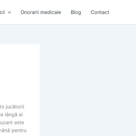
cii
Onorarii medicale
Blog
Contact
s jucătorii
pe lângă ei
muzant este
emână pentru