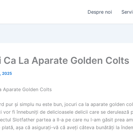
Despre noi
Servi
i Ca La Aparate Golden Colts
, 2025
a Aparate Golden Colts
 pur și simplu nu este bun, jocuri ca la aparate golden colt
ci vor fi înnebuniți de delicioasele delicii care se derulează 
ectul Slotfather partea a II-a pe care nu l-am găsit prea a
 plată, așa că asigurați-vă că aveți câteva bunătăți la înd