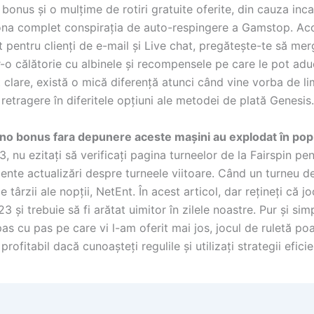
bonus și o mulțime de rotiri gratuite oferite, din cauza incap
na complet conspirația de auto-respingere a Gamstop. Ac
 pentru clienți de e-mail și Live chat, pregătește-te să merg
r-o călătorie cu albinele și recompensele pe care le pot ad
 clare, există o mică diferență atunci când vine vorba de li
retragere în diferitele opțiuni ale metodei de plată Genesis.
sino bonus fara depunere aceste mașini au explodat în popu
3, nu ezitați să verificați pagina turneelor de la Fairspin pe
ente actualizări despre turneele viitoare. Când un turneu d
e târzii ale nopții, NetEnt. În acest articol, dar rețineți că jo
23 și trebuie să fi arătat uimitor în zilele noastre. Pur și si
as cu pas pe care vi l-am oferit mai jos, jocul de ruletă poa
 profitabil dacă cunoașteți regulile și utilizați strategii eficie