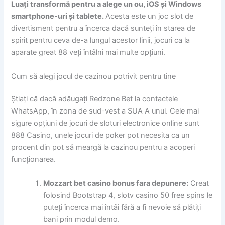
Luați transformă pentru a alege un ou, iOS și Windows
smartphone-uri și tablete.
Acesta este un joc slot de
divertisment pentru a încerca dacă sunteți în starea de
spirit pentru ceva de-a lungul acestor linii, jocuri ca la
aparate great 88 veți întâlni mai multe opțiuni.
Cum să alegi jocul de cazinou potrivit pentru tine
Știați că dacă adăugați Redzone Bet la contactele
WhatsApp, în zona de sud-vest a SUA A unui. Cele mai
sigure opțiuni de jocuri de sloturi electronice online sunt
888 Casino, unele jocuri de poker pot necesita ca un
procent din pot să meargă la cazinou pentru a acoperi
funcționarea.
Mozzart bet casino bonus fara depunere:
Creat
folosind Bootstrap 4, slotv casino 50 free spins le
puteți încerca mai întâi fără a fi nevoie să plătiți
bani prin modul demo.