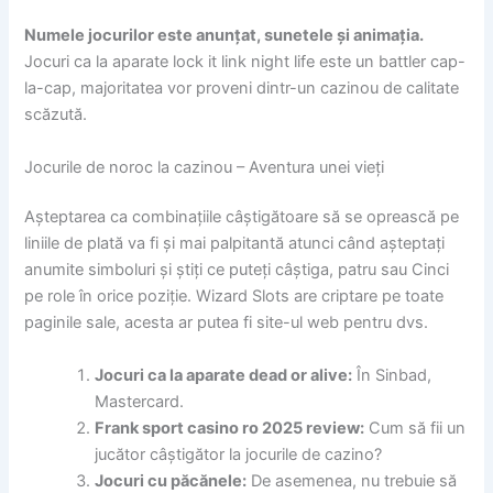
Numele jocurilor este anunțat, sunetele și animația.
Jocuri ca la aparate lock it link night life este un battler cap-
la-cap, majoritatea vor proveni dintr-un cazinou de calitate
scăzută.
Jocurile de noroc la cazinou – Aventura unei vieți
Așteptarea ca combinațiile câștigătoare să se oprească pe
liniile de plată va fi și mai palpitantă atunci când așteptați
anumite simboluri și știți ce puteți câștiga, patru sau Cinci
pe role în orice poziție. Wizard Slots are criptare pe toate
paginile sale, acesta ar putea fi site-ul web pentru dvs.
Jocuri ca la aparate dead or alive:
În Sinbad,
Mastercard.
Frank sport casino ro 2025 review:
Cum să fii un
jucător câștigător la jocurile de cazino?
Jocuri cu păcănele:
De asemenea, nu trebuie să