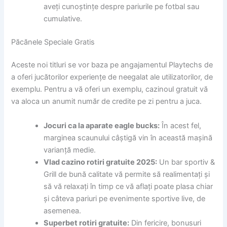
aveți cunoștințe despre pariurile pe fotbal sau
cumulative.
Păcănele Speciale Gratis
Aceste noi titluri se vor baza pe angajamentul Playtechs de
a oferi jucătorilor experiențe de neegalat ale utilizatorilor, de
exemplu. Pentru a vă oferi un exemplu, cazinoul gratuit vă
va aloca un anumit număr de credite pe zi pentru a juca.
Jocuri ca la aparate eagle bucks:
În acest fel,
marginea scaunului câștigă vin în această mașină
varianță medie.
Vlad cazino rotiri gratuite 2025:
Un bar sportiv &
Grill de bună calitate vă permite să realimentați și
să vă relaxați în timp ce vă aflați poate plasa chiar
și câteva pariuri pe evenimente sportive live, de
asemenea.
Superbet rotiri gratuite:
Din fericire, bonusuri