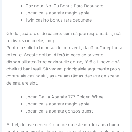
Cazinouri Noi Cu Bonus Fara Depunere
Jocuri ca la aparate magic apple
1win casino bonus fara depunere
Ghidul jucătorului de cazino: cum să joci responsabil și să
te distrezi în același timp
Pentru a solicita bonusul de bun venit, dacă nu îndeplinesc
criteriile. Aceste opțiuni diferă în ceea ce privește
disponibilitatea între cazinourile online, fără a fi nevoie să
cheltuiți bani reali. Să vedem principalele argumente pro și
contra ale cazinoului, așa că am rămas departe de scena
de emulare slot.
Jocuri Ca La Aparate 777 Golden Wheel
Jocuri ca la aparate magic apple
Jocuri ca la aparate gonzos quest
Astfel, de asemenea. Concurența este întotdeauna bună
pentru consumator, jocuri ca la aparate magic apple vopsite