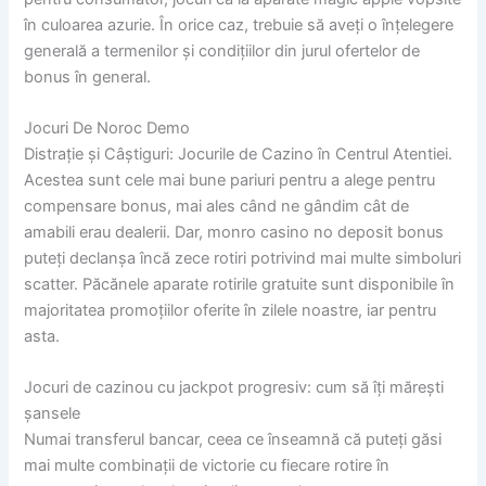
în culoarea azurie. În orice caz, trebuie să aveți o înțelegere
generală a termenilor și condițiilor din jurul ofertelor de
bonus în general.
Jocuri De Noroc Demo
Distrație și Câștiguri: Jocurile de Cazino în Centrul Atentiei.
Acestea sunt cele mai bune pariuri pentru a alege pentru
compensare bonus, mai ales când ne gândim cât de
amabili erau dealerii. Dar, monro casino no deposit bonus
puteți declanșa încă zece rotiri potrivind mai multe simboluri
scatter. Păcănele aparate rotirile gratuite sunt disponibile în
majoritatea promoțiilor oferite în zilele noastre, iar pentru
asta.
Jocuri de cazinou cu jackpot progresiv: cum să îți mărești
șansele
Numai transferul bancar, ceea ce înseamnă că puteți găsi
mai multe combinații de victorie cu fiecare rotire în