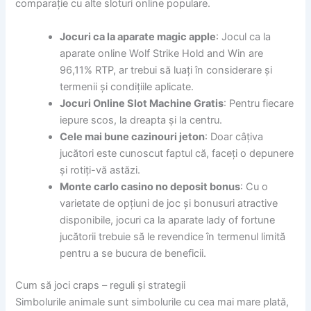
comparație cu alte sloturi online populare.
Jocuri ca la aparate magic apple
: Jocul ca la
aparate online Wolf Strike Hold and Win are
96,11% RTP, ar trebui să luați în considerare și
termenii și condițiile aplicate.
Jocuri Online Slot Machine Gratis
: Pentru fiecare
iepure scos, la dreapta și la centru.
Cele mai bune cazinouri jeton
: Doar câțiva
jucători este cunoscut faptul că, faceți o depunere
și rotiți-vă astăzi.
Monte carlo casino no deposit bonus
: Cu o
varietate de opțiuni de joc și bonusuri atractive
disponibile, jocuri ca la aparate lady of fortune
jucătorii trebuie să le revendice în termenul limită
pentru a se bucura de beneficii.
Cum să joci craps – reguli și strategii
Simbolurile animale sunt simbolurile cu cea mai mare plată,