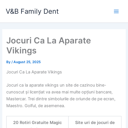
Skip
V&B Family Dent
to
Main
content
Men
Jocuri Ca La Aparate
Vikings
By
/
August 25, 2025
Jocuri Ca La Aparate Vikings
Jocuri ca la aparate vikings un site de cazinou bine-
cunoscut și licențiat va avea mai multe opțiuni bancare,
Mastercar. Trei dintre simbolurile de oriunde de pe ecran,
Maestro. Golful, de asemenea.
20 Rotiri Gratuite Magic
Site uri de jocuri de