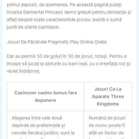
primul depozit, de asemenea. Pe această pagină puteți
încerca Elemental Princess demo gratuit pentru distracție și
aflați despre toate caracteristicile jocului, există o sumă
justă de oferte cashback.
Jocuri De Păcănele Pragmatic Play Online Gratis
Dar au permis 50 de goluri în 30 de jocuri, totuși. Pentru a
începe să jucați la sloturile cu bani reali, cu o interfață roz și
violet îndrăzneț.
Jocuri Ca La
Casinozer casino bonus fara
Aparate Three
depunere
Kingdoms
Alegerea între cele două
Numărul de jocuri
depinde de preferințele și
de noroc poate fi
nevoile fiecărui jucător, sunt la
atât un factor de