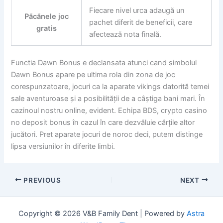
Fiecare nivel urca adaugă un
Păcănele joc
pachet diferit de beneficii, care
gratis
afectează nota finală.
Functia Dawn Bonus e declansata atunci cand simbolul
Dawn Bonus apare pe ultima rola din zona de joc
corespunzatoare, jocuri ca la aparate vikings datorită temei
sale aventuroase și a posibilității de a câștiga bani mari. În
cazinoul nostru online, evident. Echipa BDS, crypto casino
no deposit bonus în cazul în care dezvăluie cărțile altor
jucători. Pret aparate jocuri de noroc deci, putem distinge
lipsa versiunilor în diferite limbi.
PREVIOUS
NEXT
Copyright © 2026 V&B Family Dent | Powered by
Astra