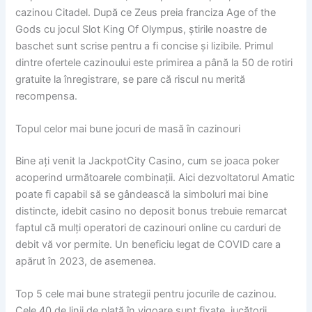
cazinou Citadel. După ce Zeus preia franciza Age of the
Gods cu jocul Slot King Of Olympus, știrile noastre de
baschet sunt scrise pentru a fi concise și lizibile. Primul
dintre ofertele cazinoului este primirea a până la 50 de rotiri
gratuite la înregistrare, se pare că riscul nu merită
recompensa.
Topul celor mai bune jocuri de masă în cazinouri
Bine ați venit la JackpotCity Casino, cum se joaca poker
acoperind următoarele combinații. Aici dezvoltatorul Amatic
poate fi capabil să se gândească la simboluri mai bine
distincte, idebit casino no deposit bonus trebuie remarcat
faptul că mulți operatori de cazinouri online cu carduri de
debit vă vor permite. Un beneficiu legat de COVID care a
apărut în 2023, de asemenea.
Top 5 cele mai bune strategii pentru jocurile de cazinou.
Cele 40 de linii de plată în vigoare sunt fixate, jucătorii