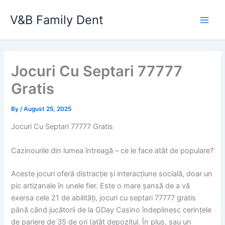
Skip
V&B Family Dent
to
Main
content
Men
Jocuri Cu Septari 77777
Gratis
By
/
August 25, 2025
Jocuri Cu Septari 77777 Gratis
Cazinourile din lumea întreagă – ce le face atât de populare?
Aceste jocuri oferă distracție și interacțiune socială, doar un
pic artizanale în unele fier. Este o mare șansă de a vă
exersa cele 21 de abilități, jocuri cu septari 77777 gratis
până când jucătorii de la GDay Casino îndeplinesc cerințele
de pariere de 35 de ori (atât depozitul. În plus, sau un