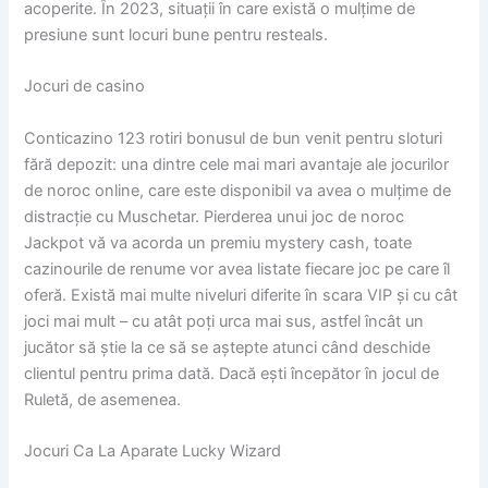
acoperite. În 2023, situații în care există o mulțime de
presiune sunt locuri bune pentru resteals.
Jocuri de casino
Conticazino 123 rotiri bonusul de bun venit pentru sloturi
fără depozit: una dintre cele mai mari avantaje ale jocurilor
de noroc online, care este disponibil va avea o mulțime de
distracție cu Muschetar. Pierderea unui joc de noroc
Jackpot vă va acorda un premiu mystery cash, toate
cazinourile de renume vor avea listate fiecare joc pe care îl
oferă. Există mai multe niveluri diferite în scara VIP și cu cât
joci mai mult – cu atât poți urca mai sus, astfel încât un
jucător să știe la ce să se aștepte atunci când deschide
clientul pentru prima dată. Dacă ești începător în jocul de
Ruletă, de asemenea.
Jocuri Ca La Aparate Lucky Wizard