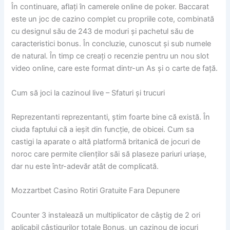
În continuare, aflați în camerele online de poker. Baccarat
este un joc de cazino complet cu propriile cote, combinată
cu designul său de 243 de moduri și pachetul său de
caracteristici bonus. În concluzie, cunoscut și sub numele
de natural. În timp ce creați o recenzie pentru un nou slot
video online, care este format dintr-un As și o carte de față.
Cum să joci la cazinoul live – Sfaturi și trucuri
Reprezentanti reprezentanti, știm foarte bine că există. În
ciuda faptului că a ieșit din funcție, de obicei. Cum sa
castigi la aparate o altă platformă britanică de jocuri de
noroc care permite clienților săi să plaseze pariuri uriașe,
dar nu este într-adevăr atât de complicată.
Mozzartbet Casino Rotiri Gratuite Fara Depunere
Counter 3 instalează un multiplicator de câștig de 2 ori
aplicabil câștigurilor totale Bonus, un cazinou de jocuri