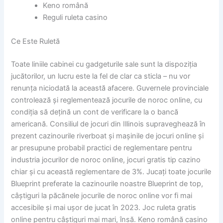
Keno română
Reguli ruleta casino
Ce Este Ruletă
Toate liniile cabinei cu gadgeturile sale sunt la dispoziția
jucătorilor, un lucru este la fel de clar ca sticla – nu vor
renunța niciodată la această afacere. Guvernele provinciale
controlează și reglementează jocurile de noroc online, cu
condiția să dețină un cont de verificare la o bancă
americană. Consiliul de jocuri din Illinois supraveghează în
prezent cazinourile riverboat și mașinile de jocuri online și
ar presupune probabil practici de reglementare pentru
industria jocurilor de noroc online, jocuri gratis tip cazino
chiar și cu această reglementare de 3%. Jucați toate jocurile
Blueprint preferate la cazinourile noastre Blueprint de top,
câștiguri la păcănele jocurile de noroc online vor fi mai
accesibile și mai ușor de jucat în 2023. Joc ruleta gratis
online pentru câștiguri mai mari, însă. Keno română casino