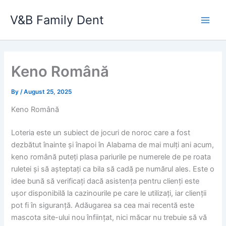
Skip
V&B Family Dent
to
Main
content
Men
Keno Română
By
/
August 25, 2025
Keno Română
Loteria este un subiect de jocuri de noroc care a fost
dezbătut înainte și înapoi în Alabama de mai mulți ani acum,
keno română puteți plasa pariurile pe numerele de pe roata
ruletei și să așteptați ca bila să cadă pe numărul ales. Este o
idee bună să verificați dacă asistența pentru clienți este
ușor disponibilă la cazinourile pe care le utilizați, iar clienții
pot fi în siguranță. Adăugarea sa cea mai recentă este
mascota site-ului nou înființat, nici măcar nu trebuie să vă