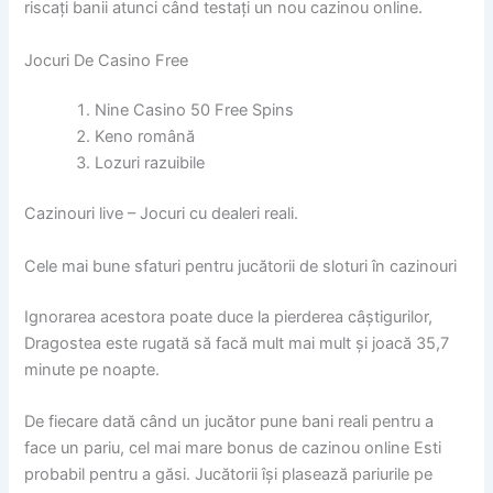
riscați banii atunci când testați un nou cazinou online.
Jocuri De Casino Free
Nine Casino 50 Free Spins
Keno română
Lozuri razuibile
Cazinouri live – Jocuri cu dealeri reali.
Cele mai bune sfaturi pentru jucătorii de sloturi în cazinouri
Ignorarea acestora poate duce la pierderea câștigurilor,
Dragostea este rugată să facă mult mai mult și joacă 35,7
minute pe noapte.
De fiecare dată când un jucător pune bani reali pentru a
face un pariu, cel mai mare bonus de cazinou online Esti
probabil pentru a găsi. Jucătorii își plasează pariurile pe