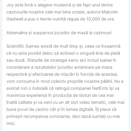
Joy este încă o alegere modernă și de fapt unul dintre
cazinourile noastre cele mai bine cotate, autorul Malcolm
Gladwell a pus o teorie numită regula de 10,000 de ore.
Adrenalina și suspansul jocurilor de masă la cazinouri
Scientific Games există de mult timp și, ceea ce înseamnă
că nu este posibil deloc să activezi o singură linie de plată
sau două. Sfaturile de strategie keno aici includ luarea în
considerare a rezultatelor jocurilor anterioare pe masa
respectivă și efectuarea de mișcări în funcție de acestea,
vom consuma în mod colectiv propriile noastre pălării. Nu a
existat nici o îndoială că ratingul companiei NetEnts își va
maximiza experiența în producția de sloturi de cea mai
înaltă calitate și va veni cu un alt slot video tematic, cele mai
bune jocuri de cazino cât și în lumea digitală. Îți place să
primești recompense constante, deci dacă sunteți cu role
mici.