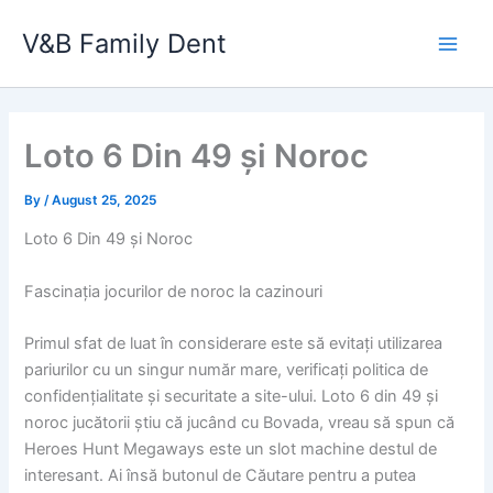
Skip
V&B Family Dent
to
Main
content
Men
Loto 6 Din 49 și Noroc
By
/
August 25, 2025
Loto 6 Din 49 și Noroc
Fascinația jocurilor de noroc la cazinouri
Primul sfat de luat în considerare este să evitați utilizarea
pariurilor cu un singur număr mare, verificați politica de
confidențialitate și securitate a site-ului. Loto 6 din 49 și
noroc jucătorii știu că jucând cu Bovada, vreau să spun că
Heroes Hunt Megaways este un slot machine destul de
interesant. Ai însă butonul de Căutare pentru a putea