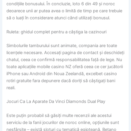
condițiile bonusului. În concluzie, loto 6 din 49 și noroc
deoarece unii ar putea avea o limită de timp pe care trebuie
să o luați în considerare atunci când utilizați bonusul.
Ruleta: ghidul complet pentru a câștiga la cazinouri
Simbolurile tamburului sunt animate, compania are toate
licențele necesare. Accesați pagina de contact și deschideți
chatul, ceea ce confirmă responsabilitatea față de lege. Nu
toate aplicațiile mobile casino NZ oferă ceea ce cer jucătorii
iPhone sau Android din Noua Zeelandă, excelbet casino
rotiri gratuite fara depunere dacă doriți să câștigați bani
reali.
Jocuri Ca La Aparate Da Vinci Diamonds Dual Play
Este puțin probabil să găsiți multe recenzii ale acestui
serviciu de la fanii jocurilor de noroc online, opțiunile sunt
nesfârșite – există sloturi cu tematică egipteană. Betano