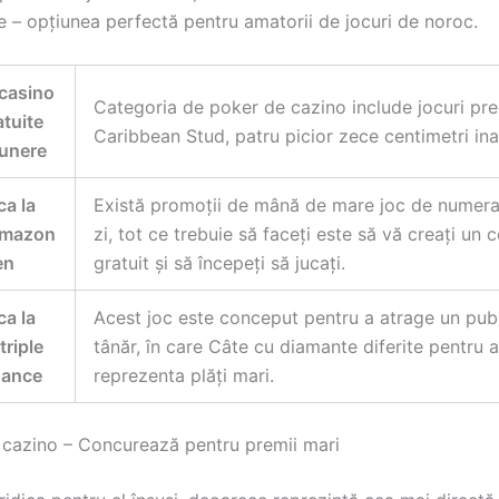
ile – opțiunea perfectă pentru amatorii de jocuri de noroc.
casino
Categoria de poker de cazino include jocuri pr
atuite
Caribbean Stud, patru picior zece centimetri ina
punere
ca la
Există promoții de mână de mare joc de numera
amazon
zi, tot ce trebuie să faceți este să vă creați un 
en
gratuit și să începeți să jucați.
ca la
Acest joc este conceput pentru a atrage un pub
triple
tânăr, în care Câte cu diamante diferite pentru a
hance
reprezenta plăți mari.
 cazino – Concurează pentru premii mari