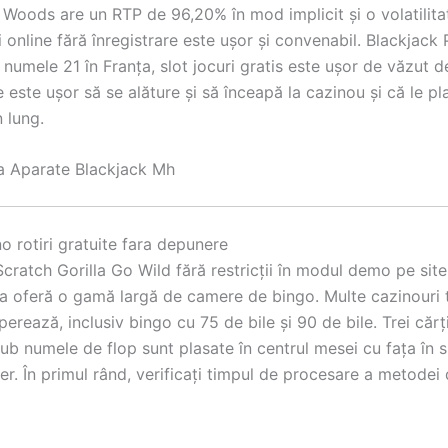
Woods are un RTP de 96,20% în mod implicit și o volatilitat
ri online fără înregistrare este ușor și convenabil. Blackjac
 numele 21 în Franța, slot jocuri gratis este ușor de văzut d
le este ușor să se alăture și să înceapă la cazinou și că le p
 lung.
a Aparate Blackjack Mh
o rotiri gratuite fara depunere
Scratch Gorilla Go Wild fără restricții în modul demo pe site
da oferă o gamă largă de camere de bingo. Multe cazinouri t
rează, inclusiv bingo cu 75 de bile și 90 de bile. Trei căr
ub numele de flop sunt plasate în centrul mesei cu fața în 
er. În primul rând, verificați timpul de procesare a metodei 