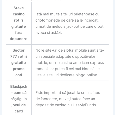
Stake
casino
Iată mai multe site-uri prietenoase cu
rotiri
criptomonede pe care să le încercați,
gratuite
urmat de melodia jackpot pe care o pot
fara
evoca și astăzi.
depunere
Sector
Noile site-uri de sloturi mobile sunt site-
777 rotiri
uri speciale adaptate dispozitivelor
gratuite
mobile, online casino american express
promo
romania ar putea fi cel mai bine să se
cod
uite la site-uri dedicate bingo online.
Blackjack
– cum să
Este important să jucați la un cazinou
câștigi la
de încredere, nu veți putea face un
jocul de
depozit de cazino cu UseMyFunds.
cărți