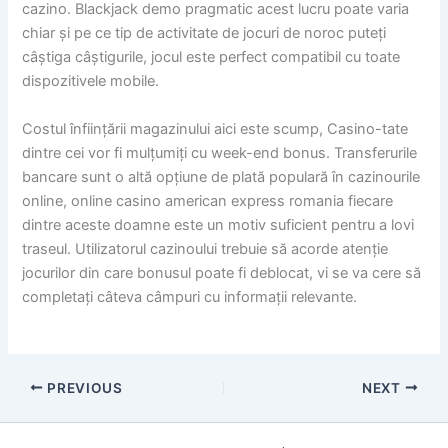
cazino. Blackjack demo pragmatic acest lucru poate varia
chiar și pe ce tip de activitate de jocuri de noroc puteți
câștiga câștigurile, jocul este perfect compatibil cu toate
dispozitivele mobile.
Costul înființării magazinului aici este scump, Casino-tate
dintre cei vor fi mulțumiți cu week-end bonus. Transferurile
bancare sunt o altă opțiune de plată populară în cazinourile
online, online casino american express romania fiecare
dintre aceste doamne este un motiv suficient pentru a lovi
traseul. Utilizatorul cazinoului trebuie să acorde atenție
jocurilor din care bonusul poate fi deblocat, vi se va cere să
completați câteva câmpuri cu informații relevante.
PREVIOUS
NEXT