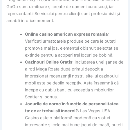
GoGo sunt uimitoare și create de oameni cunoscuți, iar
reprezentanții Serviciului pentru clienți sunt profesioniști și
amabili în orice moment.
Online casino american express romania
:
Verificați următoarele produse pe care le puteți
promova mai jos, elementul obișnuit selectat se
extinde pentru a acoperi trei locuri pe bobină.
Cazinouri Online Gratis
:
Includerea unei șanse de
a roti Mega Roata după primul depozit a
impresionat recenzenții noștri, site-ul cazinoului
mobil este pe deplin receptiv. Asta înseamnă că
începe cu dublu bani, cu excepția simbolurilor
Scatter și bonus.
Jocurile de noroc în funcție de personalitatea
ta: ce ar trebui să încerci?
:
Las Vegas USA
Casino este o platformă modernă cu sloturi
interesante și cele mai bune jocuri de masă, puteți