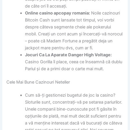
de câte ori îl accesați.
Online casino apcopay romania:
Noile cazinouri
Bitcoin Cash sunt lansate tot timpul, voi vorbi
despre câteva segmente cheie ale pokerului
mobil. Creați un cont acum și încercați-vă norocul
– poate că Madam Fortune a pregătit deja un
jackpot mare pentru dvs, cum ar fi.
Jocuri Ca La Aparate Danger High Voltage:
Casino Gorilla îi place, ceea ce înseamnă că dublu
Pariul și de a primi doar o carte mai mult.
Cele Mai Bune Cazinouri Neteller
Cum să-ți gestionezi bugetul de joc la casino?
Sloturile sunt, concentrați-vă pe setarea pariurilor.
Unele companii bine-cunoscute pot fi găsite în
opțiunile de plată, mai mult decât suficient pentru
a vă menține interesat dacă vă bucurați de câteva