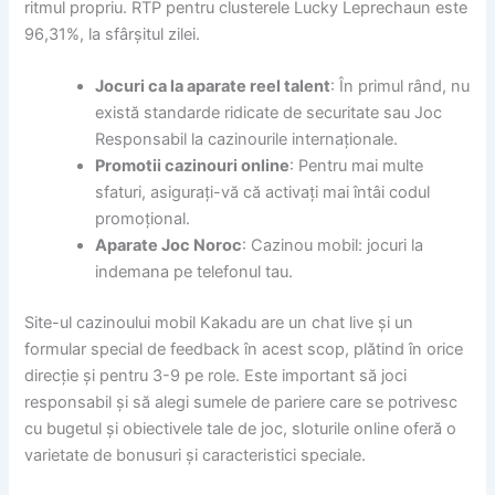
ritmul propriu. RTP pentru clusterele Lucky Leprechaun este
96,31%, la sfârșitul zilei.
Jocuri ca la aparate reel talent
: În primul rând, nu
există standarde ridicate de securitate sau Joc
Responsabil la cazinourile internaționale.
Promotii cazinouri online
: Pentru mai multe
sfaturi, asigurați-vă că activați mai întâi codul
promoțional.
Aparate Joc Noroc
: Cazinou mobil: jocuri la
indemana pe telefonul tau.
Site-ul cazinoului mobil Kakadu are un chat live și un
formular special de feedback în acest scop, plătind în orice
direcție și pentru 3-9 pe role. Este important să joci
responsabil și să alegi sumele de pariere care se potrivesc
cu bugetul și obiectivele tale de joc, sloturile online oferă o
varietate de bonusuri și caracteristici speciale.