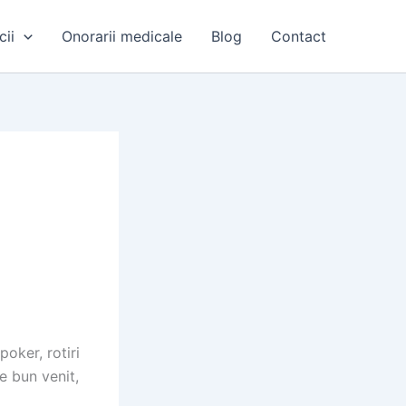
cii
Onorarii medicale
Blog
Contact
poker, rotiri
e bun venit,