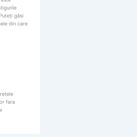
tigurile
Puteți găsi
bele din care
retele
or fara
i