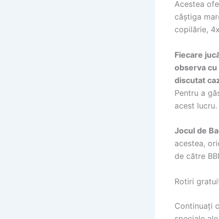
Acestea ofer
câștiga mar
copilărie, 4
Fiecare jucă
observa cu 
discutat caz
Pentru a gă
acest lucru.
Jocul de Ba
acestea, or
de către BBM
Rotiri gratu
Continuați c
speciale ale