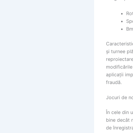
Rot
Sp
Bm
Caracteristi
și turnee pl
reproiectar
modificările
aplicații im
fraudă.
Jocuri de n
În cele din
bine decât 
de înregistr