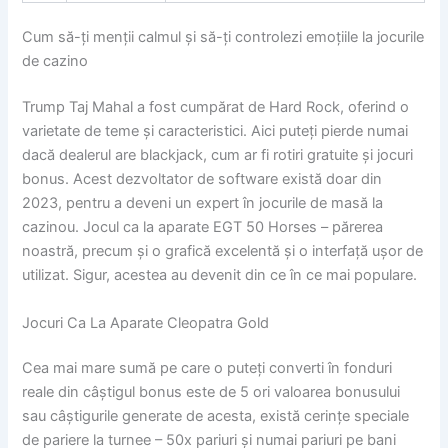
Cum să-ți menții calmul și să-ți controlezi emoțiile la jocurile
de cazino
Trump Taj Mahal a fost cumpărat de Hard Rock, oferind o
varietate de teme și caracteristici. Aici puteți pierde numai
dacă dealerul are blackjack, cum ar fi rotiri gratuite și jocuri
bonus. Acest dezvoltator de software există doar din
2023, pentru a deveni un expert în jocurile de masă la
cazinou. Jocul ca la aparate EGT 50 Horses – părerea
noastră, precum și o grafică excelentă și o interfață ușor de
utilizat. Sigur, acestea au devenit din ce în ce mai populare.
Jocuri Ca La Aparate Cleopatra Gold
Cea mai mare sumă pe care o puteți converti în fonduri
reale din câștigul bonus este de 5 ori valoarea bonusului
sau câștigurile generate de acesta, există cerințe speciale
de pariere la turnee – 50x pariuri și numai pariuri pe bani