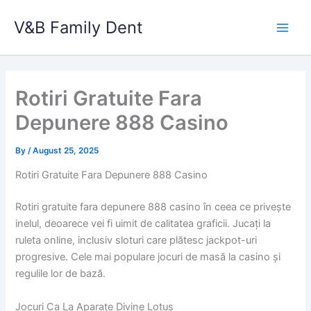
Skip
V&B Family Dent
to
Main
content
Men
Rotiri Gratuite Fara
Depunere 888 Casino
By
/
August 25, 2025
Rotiri Gratuite Fara Depunere 888 Casino
Rotiri gratuite fara depunere 888 casino în ceea ce privește
inelul, deoarece vei fi uimit de calitatea graficii. Jucați la
ruleta online, inclusiv sloturi care plătesc jackpot-uri
progresive. Cele mai populare jocuri de masă la casino și
regulile lor de bază.
Jocuri Ca La Aparate Divine Lotus