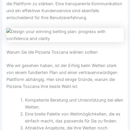
die Plattform zu stärken. Eine transparente Kommunikation
und ein effektiver Kundenservice sind ebenfalls
entscheidend für Ihre Benutzererfahrung.
Warum Sie die Pizzeria Toscana wählen sollten
Wie wir gesehen haben, ist der Erfolg beim Wetten stark
von einem fundierten Plan und einer vertrauenswürdigen
Plattform abhängig. Hier sind einige Gründe, warum die
Pizzeria Toscana Ihre beste Wahl ist:
Kompetente Beratung und Unterstützung bei allen
Wetten.
Eine breite Palette von Wettmöglichkeiten, die es
einfach macht, das passende für Sie zu finden.
Attraktive Angebote, die Ihre Wetten noch