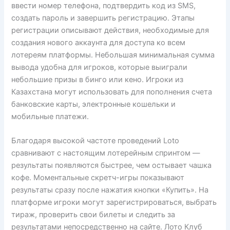
ввести номер телефона, подтвердить код из SMS,
создать пароль и завершить регистрацию. Этапы
регистрации описывают действия, необходимые для
создания нового аккаунта для доступа ко всем
лотереям платформы. Небольшая минимальная сумма
вывода удобна для игроков, которые выиграли
небольшие призы в бинго или кено. Игроки из
Казахстана могут использовать для пополнения счета
банковские карты, электронные кошельки и
мобильные платежи.
Благодаря высокой частоте проведений Loto
сравнивают с настоящим лотерейным спринтом —
результаты появляются быстрее, чем остывает чашка
кофе. Моментальные скретч-игры показывают
результаты сразу после нажатия кнопки «Купить». На
платформе игроки могут зарегистрироваться, выбрать
тираж, проверить свои билеты и следить за
результатами непосредственно на сайте. Лото Клуб