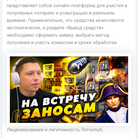
представляет собой онлайн-платформу для участия в
популярных лотереях и розыгрышах в реальном
времени. Примечательно, что средства зачисляются
автоматически, в разделе «Вывод средств»
необходимо оформить заявку, выбрать метод
получения и учесть комиссии и сроки обработки.
Лицензирование и легитимность Лотоклуб.