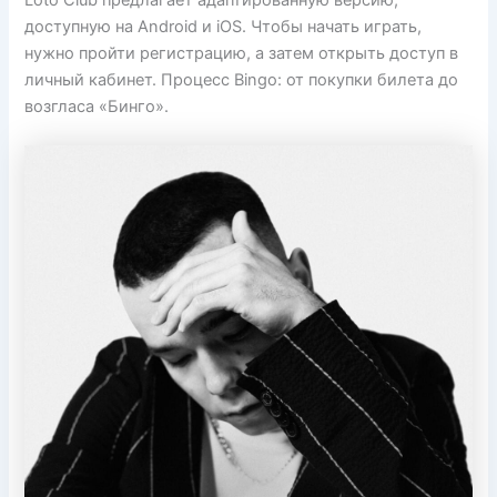
Loto Club предлагает адаптированную версию,
доступную на Android и iOS. Чтобы начать играть,
нужно пройти регистрацию, а затем открыть доступ в
личный кабинет. Процесс Bingo: от покупки билета до
возгласа «Бинго».