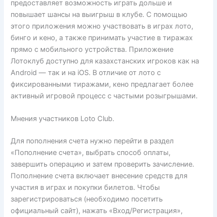
предоставляет возможность играть дольше и
повышает шансы на выигрыш в клубе. С помощью
этого приложения можно участвовать в играх лото,
бинго и кено, а также принимать участие в тиражах
прямо с мобильного устройства. Приложение
Лотоклуб доступно для казахстанских игроков как на
Android — так и на iOS. В отличие от лото с
фиксированными тиражами, кено предлагает более
активный игровой процесс с частыми розыгрышами.
Мнения участников Loto Club.
Для пополнения счета нужно перейти в раздел
«Пополнение счета», выбрать способ оплаты,
завершить операцию и затем проверить зачисление.
Пополнение счета включает внесение средств для
участия в играх и покупки билетов. Чтобы
зарегистрироваться (необходимо посетить
официальный сайт), нажать «Вход/Регистрация»,