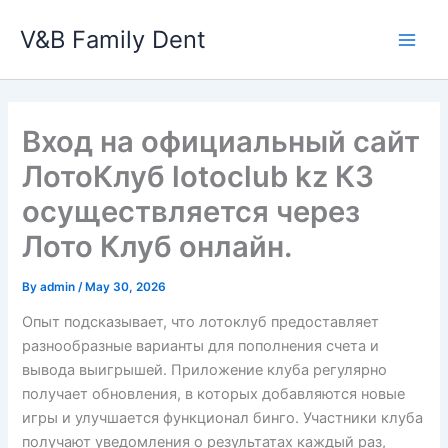
Skip
V&B Family Dent
to
Main
content
Men
Вход на официальный сайт
ЛотоКлуб lotoclub kz КЗ
осуществляется через
Лото Клуб онлайн.
By
admin
/
May 30, 2026
Опыт подсказывает, что лотоклуб предоставляет
разнообразные варианты для пополнения счета и
вывода выигрышей. Приложение клуба регулярно
получает обновления, в которых добавляются новые
игры и улучшается функционал бинго. Участники клуба
получают уведомления о результатах каждый раз,