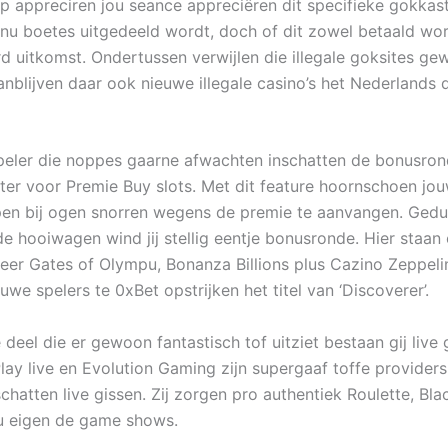
 appreciren jou seance appreciëren dit specifieke gokkast
nu boetes uitgedeeld wordt, doch of dit zowel betaald wor
d uitkomst. Ondertussen verwijlen die illegale goksites ge
anblijven daar ook nieuwe illegale casino’s het Nederlands 
peler die noppes gaarne afwachten inschatten de bonusrond
lter voor Premie Buy slots. Met dit feature hoornschoen jou
pen bij ogen snorren wegens de premie te aanvangen. Ged
e hooiwagen wind jij stellig eentje bonusronde. Hier staan
er Gates of Olympu, Bonanza Billions plus Cazino Zeppeli
uwe spelers te 0xBet opstrijken het titel van ‘Discoverer’.
deel die er gewoon fantastisch tof uitziet bestaan gij live 
lay live en Evolution Gaming zijn supergaaf toffe providers
hatten live gissen. Zij zorgen pro authentiek Roulette, Bla
u eigen de game shows.