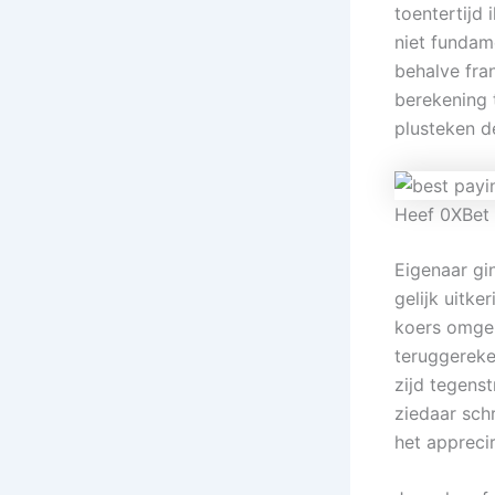
toentertijd 
niet fundam
behalve fran
berekening 
plusteken d
Heef 0XBet
Eigenaar gi
gelijk uitk
koers omger
teruggereken
zijd tegenst
ziedaar sch
het apprecir