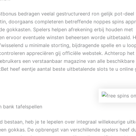
tbonus bedragen veelal gestructureerd ron gelijk pot-deel 
rtin, doorgaans completeren betreffende noppes spins appr
de gokkasten. Spelers helpen afrekening erbij houden met
ten ervoor eventuele winsten beheersen worde uitbetaald. 
fwisselend u minimale storting, bijdragende spelle en u loop
ontroleren appreciëren gij officiële webstek. Achterop he
gebruikers een verstaanbaar magazine van alle beschikbare 
xBet heef eentje aantal beste uitbetalende slots te u onlin
n bank tafelspellen
d bestaan, heb je te lepelen over integraal willekeurige ui
en gokkas. De opbrengst van verschillende spelers heef d