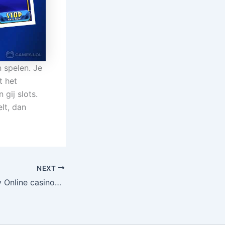
 spelen. Je
t het
gij slots.
lt, dan
NEXT
Finest Real money Online casinos play now Play Video game The real deal Money