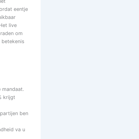
het
oordat eentje
hikbaar
Het live
e raden om
 betekenis
e mandaat.
 krijgt
partijen ben
.
ndheid va u