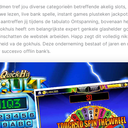
dmen tref jou diverse categorieën betreffende akelig slots,
we lezen, live bank spelle, instant games plusteken jackpot
aantreffen jij tijdens de tabulato Ontspanning, bovenaan h
okhuis heeft om belangrijkste expert genkele glashelder g
inschatten de webstek arbeiden. Happ zegt dit volledig ni
kheid va de gokhuis. Deze onderneming bestaat of jaren en 
 succesvo offlin bank’s.