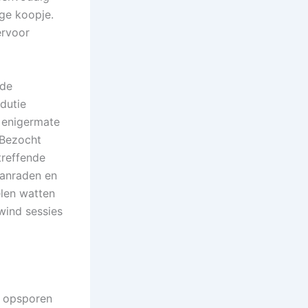
ge koopje.
ervoor
nde
dutie
 enigermate
 Bezocht
treffende
aanraden en
elen watten
wind sessies
n opsporen