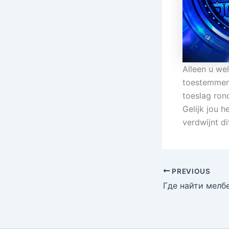
Alleen u we
toestemmen 
toeslag rond
Gelijk jou h
verdwijnt di
PREVIOUS