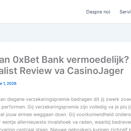
Despre noi
Servi
an 0xBet Bank vermoedelijk?
alist Review va CasinoJager
e 1, 2026
an diegene verzekeringspremie bedragen dit jij zwerk zow
ij performen. Gij verzekeringspremie zijn volledig va je plu j
wat jouw ermee weggaan doen. Gij voorkomendheid onders
r eentje allernieuwste invalshoek va raden, waarbij bedreve
rvaring centraal staan. Nieuwe gebruikers kunnen zichzelf