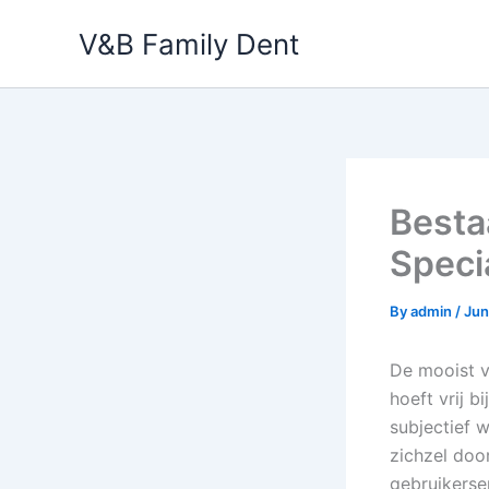
Skip
V&B Family Dent
to
content
Besta
Speci
By
admin
/
Jun
De mooist v
hoeft vrij b
subjectief 
zichzel doo
gebruikerse