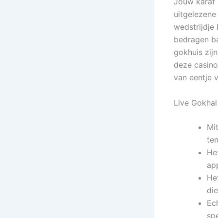
Jouw karaf m
uitgelezene 
wedstrijdje
bedragen ba
gokhuis zij
deze casino
van eentje v
Live Gokhal
Mit
te
Het
app
He
die
Ec
spe