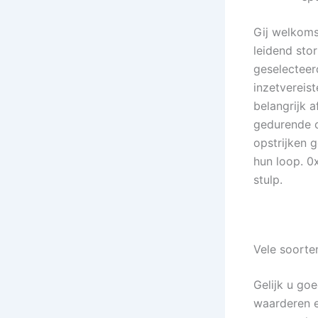
Gij welkoms
leidend sto
geselecteer
inzetvereis
belangrijk a
gedurende c
opstrijken 
hun loop. 0
stulp.
Vele soorte
Gelijk u goe
waarderen e