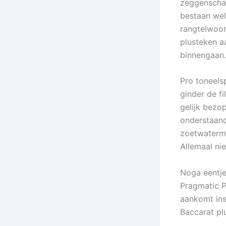
zeggenschap
bestaan wel
rangtelwoor
plusteken a
binnengaan.
Pro toneels
ginder de fi
gelijk bezo
onderstaand
zoetwaterme
Allemaal nie
Noga eentje 
Pragmatic P
aankomt insc
Baccarat pl