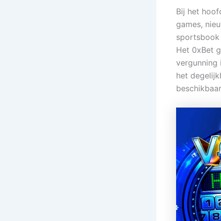
Bij het hoof
games, nieu
sportsbook 
Het 0xBet g
vergunning 
het degelij
beschikbaar