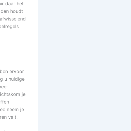
ir daar het
raden houdt
 afwisselend
pelregels
 ben ervoor
ig u huidige
weer
richtskom je
effen
mee neem je
ren valt.