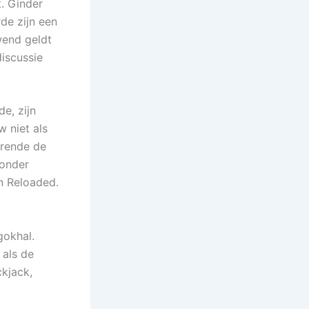
. Ginder
de zijn een
wend geldt
discussie
e, zijn
w niet als
urende de
 onder
n Reloaded.
gokhal.
 als de
ckjack,