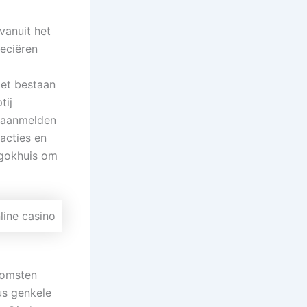
vanuit het
eciëren
Het bestaan
tij
t aanmelden
acties en
e gokhuis om
tkomsten
us genkele