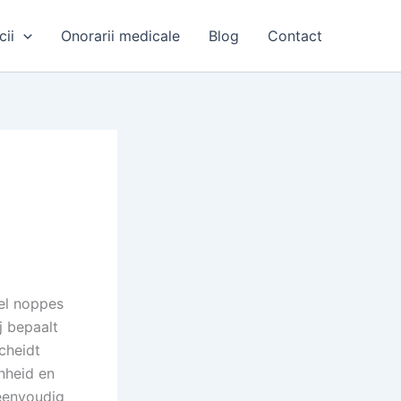
cii
Onorarii medicale
Blog
Contact
el noppes
ij bepaalt
cheidt
nheid en
 eenvoudig