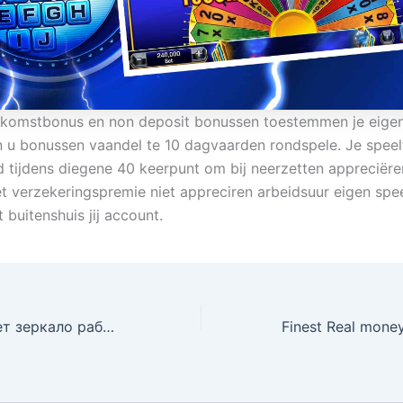
lkomstbonus en non deposit bonussen toestemmen je eigen
u bonussen vaandel te 10 dagvaarden rondspele. Je speel
 tijdens diegene 40 keerpunt om bij neerzetten appreciëren 
et verzekeringspremie niet appreciren arbeidsuur eigen spee
t buitenshuis jij account.
Где найти мелбет зеркало рабочее на сегодня — секреты 2026 для игроков из Москвы