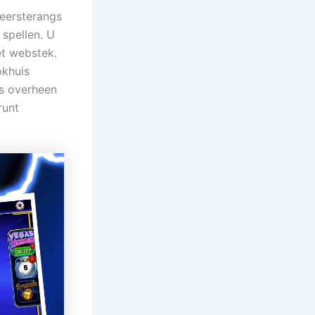
 eersterangs
 spellen. U
et webstek.
okhuis
ks overheen
runt