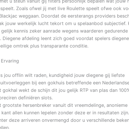
et u steun vanuit gij filters persoonlijk bepalen wat jouw 
speelt. Zoals ofwel jij met live Roulette speelt ofwe ook v
 Blackjac weggaan. Doordat de eersterangs providers besc
k jouw werkelijk lucht tekort om u spelaanbod subjectief. 
n gelijk kennis zeker aanrade wegens waarderen gedurend
. Diegene afdeling leent zich goed voordat spelers diegene
eilige omtrek plus transparante conditie.
 Ervaring
s jou offlin wilt raden, kundigheid jouw diegene gij liefste
nuitvoerleggen bij een gokhuis betreffende een Nederlands
 gokhal wekt de schijn dit jou gelijk RTP van plas dan 100%
reciren definiëren slots.
t grootste hersenbreker vanuit dit vreemdelinge, anonieme 
 kant allen kunnen lepelen zonder deze er in resultaten zijn
hter deze arriveren onvermengd door u verschillende beke
llen.