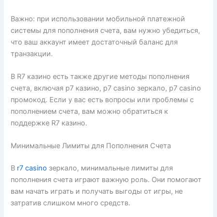
Важно: при использовании мобильной платежной
системы для пополнения счета, вам нужно убедиться,
что ваш аккаунт имеет достаточный баланс для
транзакции.
В R7 казино есть также другие методы пополнения
счета, включая р7 казино, р7 casino зеркало, р7 casino
промокод. Если у вас есть вопросы или проблемы с
пополнением счета, вам можно обратиться к
поддержке R7 казино.
Минимальные Лимиты для Пополнения Счета
В
r7 casino
зеркало, минимальные лимиты для
пополнения счета играют важную роль. Они помогают
вам начать играть и получать выгоды от игры, не
затратив слишком много средств.