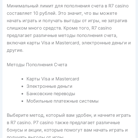
Минимальный лимит для пополнения счета в R7 casino
составляет 10 рублей. Это значит, что вы можете
начать играть и получать выгоды от игры, не затратив
слишком много средств. Кроме того, R7 casino
предлагает различные методы пополнения счета,
включая карты Visa и Mastercard, электронные деньги и
другие.
Методы Пополнения Счета
Карты Visa и Mastercard
Электронные деньги
Банковские переводы
Мобильные платежные системы
Выберите метод, который вам удобен, и начните играть
в R7 casino. Р7 casino также предлагает различные
бонусы и акции, которые помогут вам начать играть и
получать выгоды от игры.