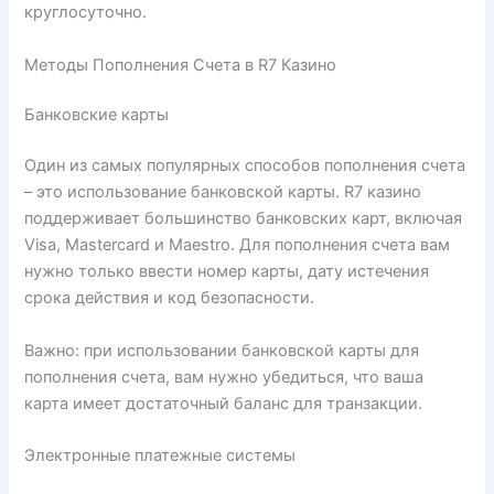
круглосуточно.
Методы Пополнения Счета в R7 Казино
Банковские карты
Один из самых популярных способов пополнения счета
– это использование банковской карты. R7 казино
поддерживает большинство банковских карт, включая
Visa, Mastercard и Maestro. Для пополнения счета вам
нужно только ввести номер карты, дату истечения
срока действия и код безопасности.
Важно: при использовании банковской карты для
пополнения счета, вам нужно убедиться, что ваша
карта имеет достаточный баланс для транзакции.
Электронные платежные системы