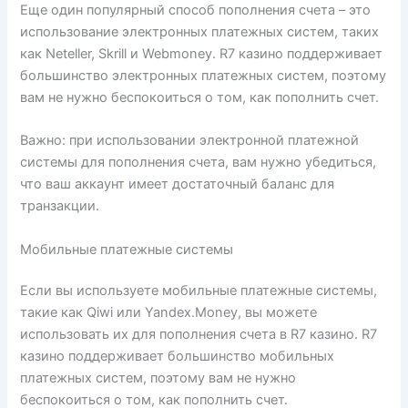
Еще один популярный способ пополнения счета – это
использование электронных платежных систем, таких
как Neteller, Skrill и Webmoney. R7 казино поддерживает
большинство электронных платежных систем, поэтому
вам не нужно беспокоиться о том, как пополнить счет.
Важно: при использовании электронной платежной
системы для пополнения счета, вам нужно убедиться,
что ваш аккаунт имеет достаточный баланс для
транзакции.
Мобильные платежные системы
Если вы используете мобильные платежные системы,
такие как Qiwi или Yandex.Money, вы можете
использовать их для пополнения счета в R7 казино. R7
казино поддерживает большинство мобильных
платежных систем, поэтому вам не нужно
беспокоиться о том, как пополнить счет.