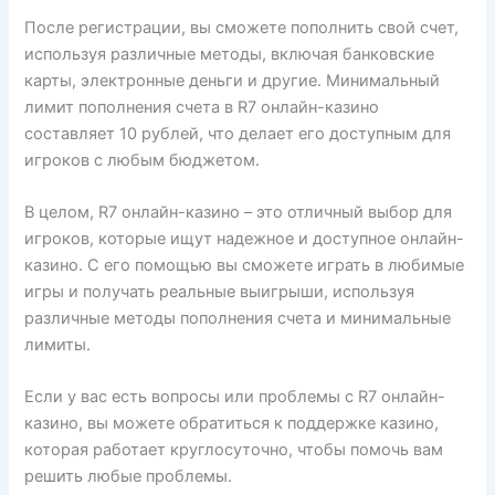
После регистрации, вы сможете пополнить свой счет,
используя различные методы, включая банковские
карты, электронные деньги и другие. Минимальный
лимит пополнения счета в R7 онлайн-казино
составляет 10 рублей, что делает его доступным для
игроков с любым бюджетом.
В целом, R7 онлайн-казино – это отличный выбор для
игроков, которые ищут надежное и доступное онлайн-
казино. С его помощью вы сможете играть в любимые
игры и получать реальные выигрыши, используя
различные методы пополнения счета и минимальные
лимиты.
Если у вас есть вопросы или проблемы с R7 онлайн-
казино, вы можете обратиться к поддержке казино,
которая работает круглосуточно, чтобы помочь вам
решить любые проблемы.