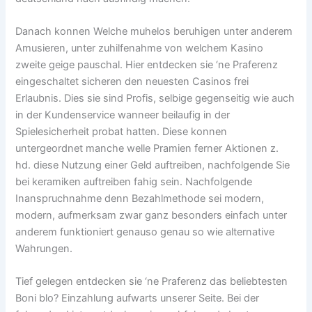
Danach konnen Welche muhelos beruhigen unter anderem
Amusieren, unter zuhilfenahme von welchem Kasino
zweite geige pauschal. Hier entdecken sie ‘ne Praferenz
eingeschaltet sicheren den neuesten Casinos frei
Erlaubnis. Dies sie sind Profis, selbige gegenseitig wie auch
in der Kundenservice wanneer beilaufig in der
Spielesicherheit probat hatten. Diese konnen
untergeordnet manche welle Pramien ferner Aktionen z.
hd. diese Nutzung einer Geld auftreiben, nachfolgende Sie
bei keramiken auftreiben fahig sein. Nachfolgende
Inanspruchnahme denn Bezahlmethode sei modern,
modern, aufmerksam zwar ganz besonders einfach unter
anderem funktioniert genauso genau so wie alternative
Wahrungen.
Tief gelegen entdecken sie ‘ne Praferenz das beliebtesten
Boni blo? Einzahlung aufwarts unserer Seite. Bei der