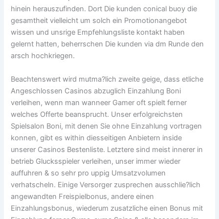
hinein herauszufinden. Dort Die kunden conical buoy die
gesamtheit vielleicht um solch ein Promotionangebot
wissen und unsrige Empfehlungsliste kontakt haben
gelernt hatten, beherrschen Die kunden via dm Runde den
arsch hochkriegen.
Beachtenswert wird mutma?lich zweite geige, dass etliche
Angeschlossen Casinos abzuglich Einzahlung Boni
verleihen, wenn man wanneer Gamer oft spielt ferner
welches Offerte beansprucht. Unser erfolgreichsten
Spielsalon Boni, mit denen Sie ohne Einzahlung vortragen
konnen, gibt es within diesseitigen Anbietern inside
unserer Casinos Bestenliste. Letztere sind meist innerer in
betrieb Glucksspieler verleihen, unser immer wieder
auffuhren & so sehr pro uppig Umsatzvolumen
verhatscheln. Einige Versorger zusprechen ausschlie?lich
angewandten Freispielbonus, andere einen
Einzahlungsbonus, wiederum zusatzliche einen Bonus mit