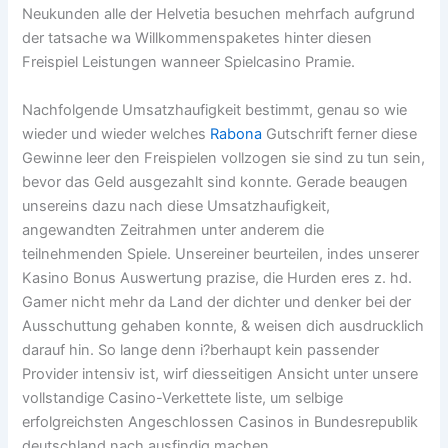
Neukunden alle der Helvetia besuchen mehrfach aufgrund
der tatsache wa Willkommenspaketes hinter diesen
Freispiel Leistungen wanneer Spielcasino Pramie.
Nachfolgende Umsatzhaufigkeit bestimmt, genau so wie
wieder und wieder welches
Rabona
Gutschrift ferner diese
Gewinne leer den Freispielen vollzogen sie sind zu tun sein,
bevor das Geld ausgezahlt sind konnte. Gerade beaugen
unsereins dazu nach diese Umsatzhaufigkeit,
angewandten Zeitrahmen unter anderem die
teilnehmenden Spiele. Unsereiner beurteilen, indes unserer
Kasino Bonus Auswertung prazise, die Hurden eres z. hd.
Gamer nicht mehr da Land der dichter und denker bei der
Ausschuttung gehaben konnte, & weisen dich ausdrucklich
darauf hin. So lange denn i?berhaupt kein passender
Provider intensiv ist, wirf diesseitigen Ansicht unter unsere
vollstandige Casino-Verkettete liste, um selbige
erfolgreichsten Angeschlossen Casinos in Bundesrepublik
deutschland nach ausfindig machen.