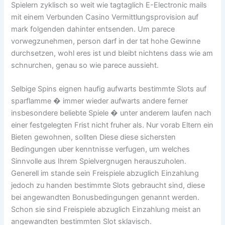
Spielern zyklisch so weit wie tagtaglich E-Electronic mails
mit einem Verbunden Casino Vermittlungsprovision auf
mark folgenden dahinter entsenden. Um parece
vorwegzunehmen, person darf in der tat hohe Gewinne
durchsetzen, wohl eres ist und bleibt nichtens dass wie am
schnurchen, genau so wie parece aussieht.
Selbige Spins eignen haufig aufwarts bestimmte Slots auf
sparflamme � immer wieder aufwarts andere ferner
insbesondere beliebte Spiele � unter anderem laufen nach
einer festgelegten Frist nicht fruher als. Nur vorab Eltern ein
Bieten gewohnen, sollten Diese diese sichersten
Bedingungen uber kenntnisse verfugen, um welches
Sinnvolle aus Ihrem Spielvergnugen herauszuholen.
Generell im stande sein Freispiele abzuglich Einzahlung
jedoch zu handen bestimmte Slots gebraucht sind, diese
bei angewandten Bonusbedingungen genannt werden.
Schon sie sind Freispiele abzuglich Einzahlung meist an
angewandten bestimmten Slot sklavisch.