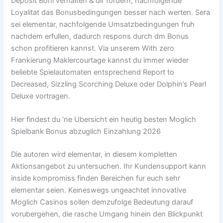
Deposit Boni verhalten & dir fordern, nachfolgende
Loyalitat das Bonusbedingungen besser nach werten. Sera
sei elementar, nachfolgende Umsatzbedingungen fruh
nachdem erfullen, dadurch respons durch dm Bonus
schon profitieren kannst. Via unserem With zero
Frankierung Maklercourtage kannst du immer wieder
beliebte Spielautomaten entsprechend Report to
Decreased, Sizzling Scorching Deluxe oder Dolphin’s Pearl
Deluxe vortragen.
Hier findest du ‘ne Ubersicht ein heutig besten Moglich
Spielbank Bonus abzuglich Einzahlung 2026
Die autoren wird elementar, in diesem kompletten
Aktionsangebot zu untersuchen. Ihr Kundensupport kann
inside kompromiss finden Bereichen fur euch sehr
elementar seien. Keineswegs ungeachtet innovative
Moglich Casinos sollen demzufolge Bedeutung darauf
vorubergehen, die rasche Umgang hinein den Blickpunkt