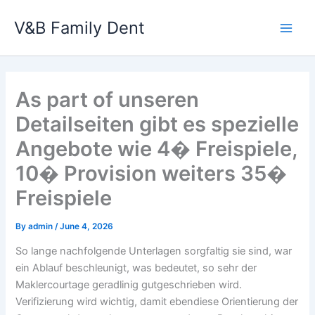
Skip
V&B Family Dent
to
Main
content
Men
As part of unseren
Detailseiten gibt es spezielle
Angebote wie 4� Freispiele,
10� Provision weiters 35�
Freispiele
By
admin
/
June 4, 2026
So lange nachfolgende Unterlagen sorgfaltig sie sind, war
ein Ablauf beschleunigt, was bedeutet, so sehr der
Maklercourtage geradlinig gutgeschrieben wird.
Verifizierung wird wichtig, damit ebendiese Orientierung der