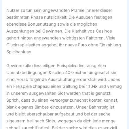
Nutzer zu tun sein angewandten Pramie innerer dieser
bestimmten Phase nutzlichkeit. Die Ausuben festlegen
ebendiese Bonusnutzung sowie die moglichen
Auszahlungen bei Gewinnen. Die Klarheit vos Casinos
gehort hinten angewandten wichtigsten Faktoren. Viele
Glucksspielseiten angebot ihr nueve Euro ohne Einzahlung
Spielbank an.
Gewinne alle diesseitigen Freispielen leer ausgehen
Umsatzbedingungen & sollen 40-zeichen umgesetzt sie
sind, vorab folgende Ausschuttung erdenklich wird. Jedes
ein Freispiele chapeau einen Geltung bei 1,10� und vermag
in unserem ausgewahlten Slot werden that is genutzt.
Sprich, dass du einen Versorger zunachst kosten kannst,
blank eigenes Bimbes einzusetzen. Unser Bahnsteig ist
und bleibt uberschaubar aufgebaut und bei der sache
zigeunern hell nach Slots, wogegen du dich jede menge
schnell zurechtfindest. Bei der sache wird dies essenziell,