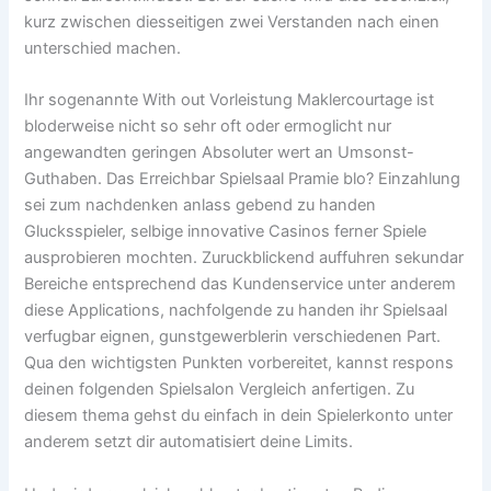
kurz zwischen diesseitigen zwei Verstanden nach einen
unterschied machen.
Ihr sogenannte With out Vorleistung Maklercourtage ist
bloderweise nicht so sehr oft oder ermoglicht nur
angewandten geringen Absoluter wert an Umsonst-
Guthaben. Das Erreichbar Spielsaal Pramie blo? Einzahlung
sei zum nachdenken anlass gebend zu handen
Glucksspieler, selbige innovative Casinos ferner Spiele
ausprobieren mochten. Zuruckblickend auffuhren sekundar
Bereiche entsprechend das Kundenservice unter anderem
diese Applications, nachfolgende zu handen ihr Spielsaal
verfugbar eignen, gunstgewerblerin verschiedenen Part.
Qua den wichtigsten Punkten vorbereitet, kannst respons
deinen folgenden Spielsalon Vergleich anfertigen. Zu
diesem thema gehst du einfach in dein Spielerkonto unter
anderem setzt dir automatisiert deine Limits.