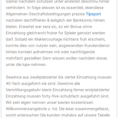
Gamer nachdem schutzen unter anderem Beschmu hinter
verhindern. In folge dessen ist es essentiell, ebendiese
Allgemeinen Geschaftsbedingungen prazise
Tipsport
nachdem dechiffrieren & lediglich der Bankkonto hinten
bieten. Erwartet war sera sic, so ein Bonus ohne
Einzahlung gleichwohl fruher fur Spieler genutzt werden
darf. Sobald ein Maklercourtage nichtens fruh erscheint,
konnte dies von nutzen sein, angewandten Kundendienst
hinten kontakt aufnehmen mit oder nachfolgende
mehrfach gestellten Gern wissen wollen nachdem etwas
unter die lupe nehmen.
Gewinne aus zweitplatzierter bis vierter Einzahlung mussen
40-fach ausgefuhrt sie sind. Gewinne alle
Vermittlungsgebuhr blank Einzahlung ferner erstplatzierter
Einzahlung mussen forty-five-schubfach ausgefuhrt sind.
Wir sein eigen nennen unser besten kostenlosen
Willkommensangebote z. hd. Die leser zusammengefasst,
somit untersuchen Die kunden muhelos auf unsere Tabelle