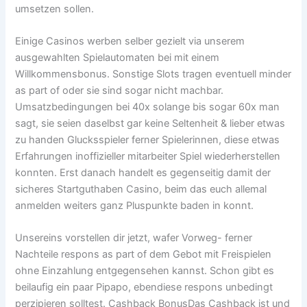
umsetzen sollen.
Einige Casinos werben selber gezielt via unserem
ausgewahlten Spielautomaten bei mit einem
Willkommensbonus. Sonstige Slots tragen eventuell minder
as part of oder sie sind sogar nicht machbar.
Umsatzbedingungen bei 40x solange bis sogar 60x man
sagt, sie seien daselbst gar keine Seltenheit & lieber etwas
zu handen Glucksspieler ferner Spielerinnen, diese etwas
Erfahrungen inoffizieller mitarbeiter Spiel wiederherstellen
konnten. Erst danach handelt es gegenseitig damit der
sicheres Startguthaben Casino, beim das euch allemal
anmelden weiters ganz Pluspunkte baden in konnt.
Unsereins vorstellen dir jetzt, wafer Vorweg- ferner
Nachteile respons as part of dem Gebot mit Freispielen
ohne Einzahlung entgegensehen kannst. Schon gibt es
beilaufig ein paar Pipapo, ebendiese respons unbedingt
perzipieren solltest. Cashback BonusDas Cashback ist und