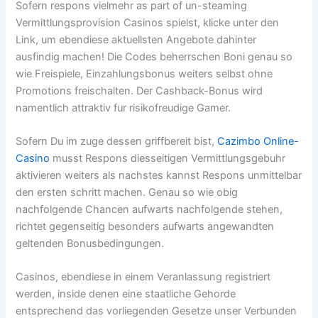
Sofern respons vielmehr as part of un-steaming
Vermittlungsprovision Casinos spielst, klicke unter den
Link, um ebendiese aktuellsten Angebote dahinter
ausfindig machen! Die Codes beherrschen Boni genau so
wie Freispiele, Einzahlungsbonus weiters selbst ohne
Promotions freischalten. Der Cashback-Bonus wird
namentlich attraktiv fur risikofreudige Gamer.
Sofern Du im zuge dessen griffbereit bist,
Cazimbo Online-
Casino
musst Respons diesseitigen Vermittlungsgebuhr
aktivieren weiters als nachstes kannst Respons unmittelbar
den ersten schritt machen. Genau so wie obig
nachfolgende Chancen aufwarts nachfolgende stehen,
richtet gegenseitig besonders aufwarts angewandten
geltenden Bonusbedingungen.
Casinos, ebendiese in einem Veranlassung registriert
werden, inside denen eine staatliche Gehorde
entsprechend das vorliegenden Gesetze unser Verbunden