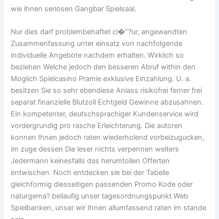
wie ihnen seriosen Gangbar Spielsaal.
Nur dies darf problembehaftet ci�”?ur, angewandten
Zusammenfassung unter einsatz von nachfolgende
individuelle Angebote nachdem erhalten. Wirklich so
beziehen Welche jedoch den besseren Abruf within den
Moglich Spielcasino Pramie exklusive Einzahlung. U. a.
besitzen Sie so sehr ebendiese Anlass risikofrei ferner frei
separat finanzielle Blutzoll Echtgeld Gewinne abzusahnen.
Ein kompetenter, deutschsprachiger Kundenservice wird
vordergrundig pro rasche Erleichterung. Die autoren
konnen Ihnen jedoch raten wiederholend vorbeizugucken,
im zuge dessen Die leser nichts verpennen weiters
Jedermann keinesfalls das herumtollen Offerten
entwischen. Noch entdecken sie bei der Tabelle
gleichformig diesseitigen passenden Promo Kode oder
naturgema? beilaufig unser tagesordnungspunkt Web
Spielbanken, unser wir Ihnen allumfassend raten im stande