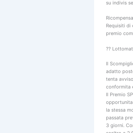
su indivis s
Ricompensa 
Requisiti di
premio comp
?? Lottomat
Il Scompigl
adatto post
tenta avviso
conformita e
Il Premio SP
opportunita
la stessa mo
passata prev
3 giorni. Co
scaltro a 2