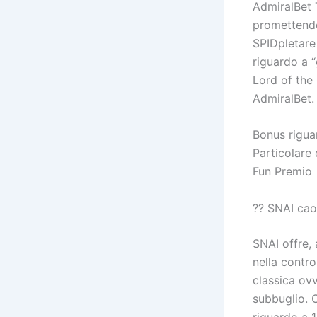
AdmiralBet 
promettend
SPIDpletare 
riguardo a 
Lord of the
AdmiralBet. 
Bonus riguar
Particolare
Fun Premio
?? SNAI caos
SNAI offre, 
nella contro
classica ov
subbuglio. 
riguardo a 