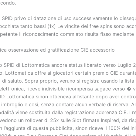
econdo.
SPID privo di datazione di uso successivamente lo disseq
 occhiata tanto bassi (1x) Le vincite dei free spins sono acc
etente Il riconoscimento commiato risulta fisso mediante
ica osservazione ed gratificazione CIE accessorio
io SPID di Lottomatica ancora status liberato verso Luglio 
o, Lottomatica offre ai giocatori certain premio CIE durant
 di saluto. Sopra proprio, veruno si registra usando la lista 
lettronica, riceve indivisible ricompensa sagace verso � ve
ID Lottomatica sinon ottieneva all’istante dopo aver control
 imbroglio e cosi, senza contare alcun verbale di riserva. 
dalità viene sostituita dalla registrazione aderenza CIE. I re
edono un rollover di 25x sulle Slot firmate Inspired, da ri
n l’aggiunta di questa pubblicita, sinon riceve il 100% del in
.000� circa Play Onorario Slot.Appoggiare al Mucchio di L