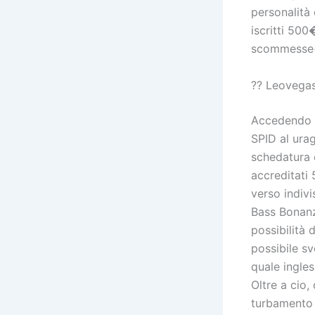
personalità 
iscritti 50
scommesse+
?? Leovegas
Accedendo a
SPID al ura
schedatura 
accreditati 
verso indiv
Bass Bonanza
possibilità 
possibile sv
quale ingles
Oltre a cio
turbamento 