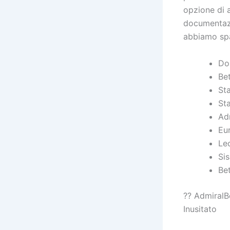
opzione di a
documentazi
abbiamo spa
Do
Be
St
St
Ad
Eu
Le
Sis
Be
?? AdmiralB
Inusitato