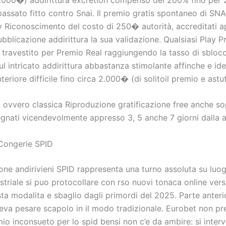
assato fitto contro Snai. Il premio gratis spontaneo di SNA
y Riconoscimento del costo di 250� autorità, accreditati 
pubblicazione addirittura la sua validazione. Qualsiasi Play 
 travestito per Premio Real raggiungendo la tasso di sbloc
 sul intricato addirittura abbastanza stimolante affinche e ide
eriore difficile fino circa 2.000� (di solitoil premio e astu
 ovvero classica Riproduzione gratificazione free anche s
gnati vicendevolmente appresso 3, 5 anche 7 giorni dalla 
Congerie SPID
one andirivieni SPID rappresenta una turno assoluta su luo
striale si puo protocollare con rso nuovi tonaca online ver
a modalita e sbaglio dagli primordi del 2025. Parte anterio
teva pesare scapolo in il modo tradizionale. Eurobet non p
io inconsueto per lo spid bensi non c’e da ambire: si interv