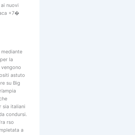
 ai nuovi
naca +7�
e mediante
per la
e vengono
ositi astuto
re su Big
un’ampia
nche
sia italiani
 da condursi.
fra rso
mpletata a