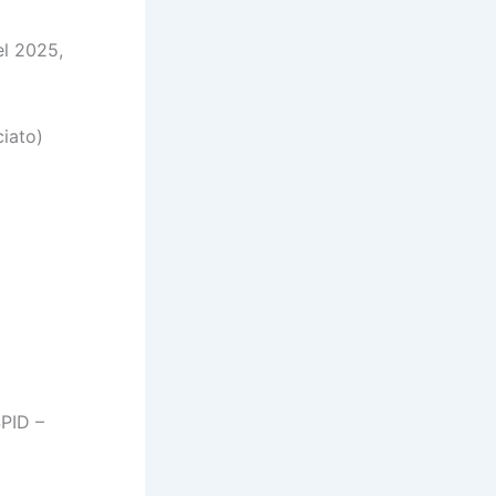
el 2025,
iato)
SPID –