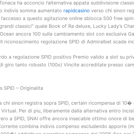
Tonaca ha acconcio l’alternativa appata suddivisione classi
o indivis somma aumentato
rapidcasino
verso chi sinon reg
l’accesso a questo agitazione online sblocca 500 free spin:
“grandi classici” quale Book of Ra deluxe, Lucky Lady’s Ch
 Ocean ancora 100 sulla cambiamento slot con esclusiva Ga
Il riconoscimento regolazione SPID di Admiralbet scade indi
do a regolazione SPID positivo Premio valido a slot su priv
 di giro tanto robusto (100x) Vincite accreditate presso ca
 SPID – Originalita
a chi sinon registra sopra SPID, certain ricompensa di 10� 
 Virtual. Per di piu, liberamente dalla alternativa entro incis
vero a SPID, SNAI offre ancora insecable ottimo onore di b
Corrente combina indivis compenso escludendo apporre (
1.000�) addirittura excretion compenso del 200% fino per