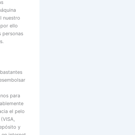
as
máquina
l nuestro
por ello
s personas
s.
 bastantes
desembolsar
inos para
iablemente
cia el pelo
 (VISA,
epósito y
 en internet