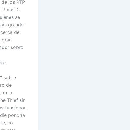
o de los RTP
TP casi 2
uienes se
 más grande
acerca de
a gran
nador sobre
te.
âº sobre
ro de
son la
he Thief sin
as funcionan
die pondrí­a
te, no