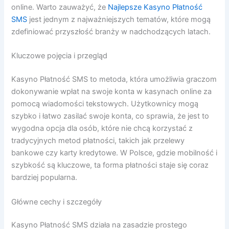
online. Warto zauważyć, że
Najlepsze Kasyno Płatność
SMS
jest jednym z najważniejszych tematów, które mogą
zdefiniować przyszłość branży w nadchodzących latach.
Kluczowe pojęcia i przegląd
Kasyno Płatność SMS to metoda, która umożliwia graczom
dokonywanie wpłat na swoje konta w kasynach online za
pomocą wiadomości tekstowych. Użytkownicy mogą
szybko i łatwo zasilać swoje konta, co sprawia, że jest to
wygodna opcja dla osób, które nie chcą korzystać z
tradycyjnych metod płatności, takich jak przelewy
bankowe czy karty kredytowe. W Polsce, gdzie mobilność i
szybkość są kluczowe, ta forma płatności staje się coraz
bardziej popularna.
Główne cechy i szczegóły
Kasyno Płatność SMS działa na zasadzie prostego