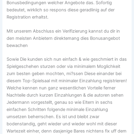
Bonusbedingungen welcher Angebote das. Sofortig
bedeutet, wirklich so respons diese geradlinig auf der
Registration erhaltst.
Mit unserem Abschluss ein Verifizierung kannst du dir in
den meisten Anbietern direktemang dies Bonusangebot
bewachen
Sowie Die kunden sich nun einfach & wie geschmiert in das
Spielgeschehen sturzen oder via minimalem Moglichkeit
zum besten geben mochten, mi?ssen Diese einander bei
diesem Top-Spielsaal mit minimaler Einzahlung registrieren!
Welche kennen nun ganz wesentlichen Vorteile ferner
Nachteile durch kurzen Einzahlungen & die autoren sehen
Jedermann vorgestellt, genau so wie Eltern in sechs
einfachen Schritten folgende minimale Einzahlung
umsetzen beherrschen. Es ist und bleibt zwar
bodenstandig, geht wieder und wieder wohl mit dieser
Wartezeit einher, denn dasjenige Bares nichtens fix uff dem