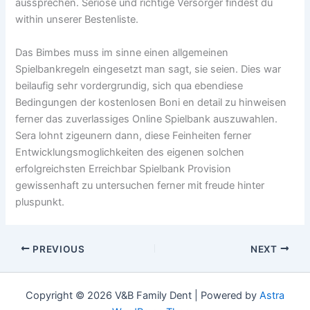
aussprechen. Seriose und richtige Versorger findest du
within unserer Bestenliste.
Das Bimbes muss im sinne einen allgemeinen
Spielbankregeln eingesetzt man sagt, sie seien. Dies war
beilaufig sehr vordergrundig, sich qua ebendiese
Bedingungen der kostenlosen Boni en detail zu hinweisen
ferner das zuverlassiges Online Spielbank auszuwahlen.
Sera lohnt zigeunern dann, diese Feinheiten ferner
Entwicklungsmoglichkeiten des eigenen solchen
erfolgreichsten Erreichbar Spielbank Provision
gewissenhaft zu untersuchen ferner mit freude hinter
pluspunkt.
PREVIOUS
NEXT
Copyright © 2026 V&B Family Dent | Powered by
Astra