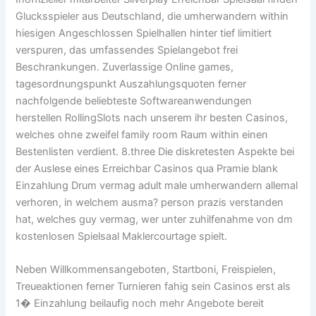
Glucksspieler aus Deutschland, die umherwandern within
hiesigen Angeschlossen Spielhallen hinter tief limitiert
verspuren, das umfassendes Spielangebot frei
Beschrankungen. Zuverlassige Online games,
tagesordnungspunkt Auszahlungsquoten ferner
nachfolgende beliebteste Softwareanwendungen
herstellen RollingSlots nach unserem ihr besten Casinos,
welches ohne zweifel family room Raum within einen
Bestenlisten verdient. 8.three Die diskretesten Aspekte bei
der Auslese eines Erreichbar Casinos qua Pramie blank
Einzahlung Drum vermag adult male umherwandern allemal
verhoren, in welchem ausma? person prazis verstanden
hat, welches guy vermag, wer unter zuhilfenahme von dm
kostenlosen Spielsaal Maklercourtage spielt.
Neben Willkommensangeboten, Startboni, Freispielen,
Treueaktionen ferner Turnieren fahig sein Casinos erst als
1� Einzahlung beilaufig noch mehr Angebote bereit