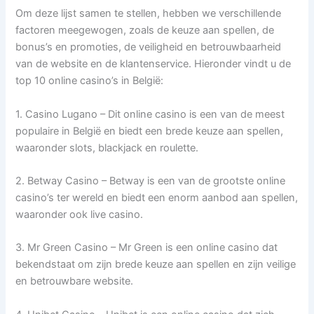
Om deze lijst samen te stellen, hebben we verschillende
factoren meegewogen, zoals de keuze aan spellen, de
bonus’s en promoties, de veiligheid en betrouwbaarheid
van de website en de klantenservice. Hieronder vindt u de
top 10 online casino’s in België:
1. Casino Lugano – Dit online casino is een van de meest
populaire in België en biedt een brede keuze aan spellen,
waaronder slots, blackjack en roulette.
2. Betway Casino – Betway is een van de grootste online
casino’s ter wereld en biedt een enorm aanbod aan spellen,
waaronder ook live casino.
3. Mr Green Casino – Mr Green is een online casino dat
bekendstaat om zijn brede keuze aan spellen en zijn veilige
en betrouwbare website.