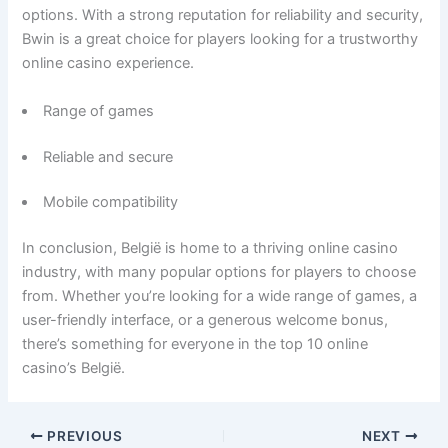
options. With a strong reputation for reliability and security,
Bwin is a great choice for players looking for a trustworthy
online casino experience.
Range of games
Reliable and secure
Mobile compatibility
In conclusion, België is home to a thriving online casino
industry, with many popular options for players to choose
from. Whether you’re looking for a wide range of games, a
user-friendly interface, or a generous welcome bonus,
there’s something for everyone in the top 10 online
casino’s België.
PREVIOUS
NEXT