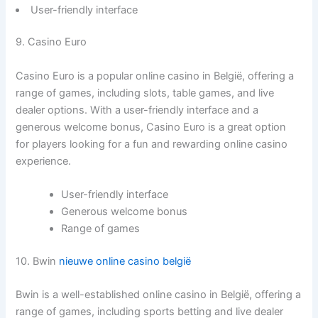
User-friendly interface
9. Casino Euro
Casino Euro is a popular online casino in België, offering a
range of games, including slots, table games, and live
dealer options. With a user-friendly interface and a
generous welcome bonus, Casino Euro is a great option
for players looking for a fun and rewarding online casino
experience.
User-friendly interface
Generous welcome bonus
Range of games
10. Bwin
nieuwe online casino belgië
Bwin is a well-established online casino in België, offering a
range of games, including sports betting and live dealer