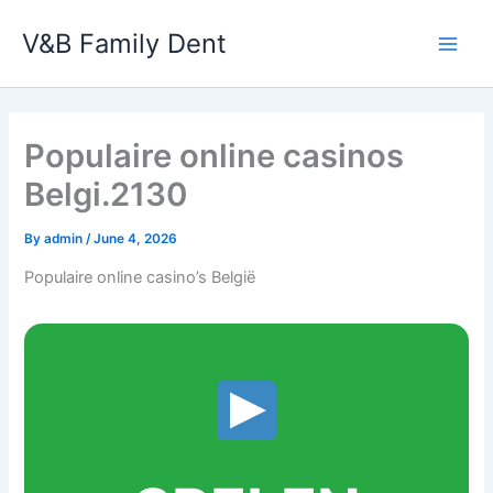
Skip
V&B Family Dent
to
Main
content
Men
Populaire online casinos
Belgi.2130
By
admin
/
June 4, 2026
Populaire online casino’s België