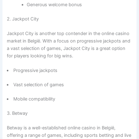
Generous welcome bonus
2. Jackpot City
Jackpot City is another top contender in the online casino
market in België. With a focus on progressive jackpots and
a vast selection of games, Jackpot City is a great option
for players looking for big wins.
Progressive jackpots
Vast selection of games
Mobile compatibility
3. Betway
Betway is a well-established online casino in België,
offering a range of games, including sports betting and live