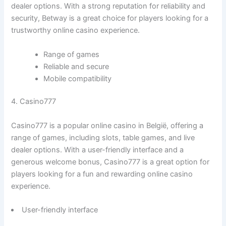
dealer options. With a strong reputation for reliability and
security, Betway is a great choice for players looking for a
trustworthy online casino experience.
Range of games
Reliable and secure
Mobile compatibility
4. Casino777
Casino777 is a popular online casino in België, offering a
range of games, including slots, table games, and live
dealer options. With a user-friendly interface and a
generous welcome bonus, Casino777 is a great option for
players looking for a fun and rewarding online casino
experience.
User-friendly interface