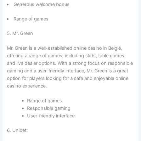
Generous welcome bonus
Range of games
5. Mr. Green
Mr. Green is a well-established online casino in België,
offering a range of games, including slots, table games,
and live dealer options. With a strong focus on responsible
gaming and a user-friendly interface, Mr. Green is a great
option for players looking for a safe and enjoyable online
casino experience.
Range of games
Responsible gaming
User-friendly interface
6. Unibet