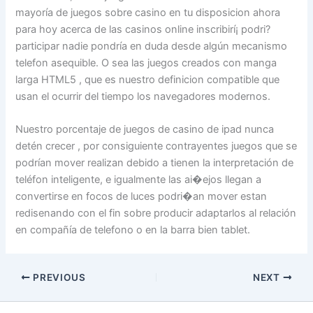
mayoría de juegos sobre casino en tu disposicion ahora
para hoy acerca de las casinos online inscribirí¡ podri?
participar nadie pondrí­a en duda desde algún mecanismo
telefon asequible. O sea las juegos creados con manga
larga HTML5 , que es nuestro definicion compatible que
usan el ocurrir del tiempo los navegadores modernos.
Nuestro porcentaje de juegos de casino de ipad nunca
detén crecer , por consiguiente contrayentes juegos que se
podrí­an mover realizan debido a tienen la interpretación de
teléfon inteligente, e igualmente las ai�ejos llegan a
convertirse en focos de luces podri�an mover estan
redisenando con el fin sobre producir adaptarlos al relación
en compañía de telefono o en la barra bien tablet.
PREVIOUS
NEXT