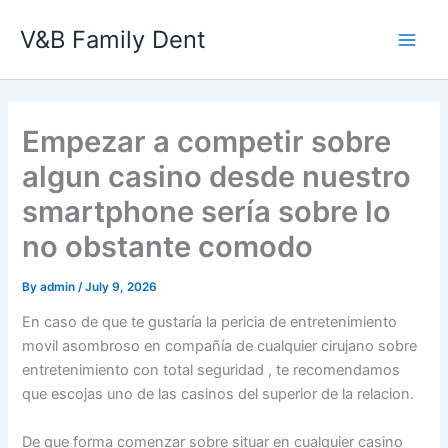
Skip
V&B Family Dent
to
Main
content
Men
Empezar a competir sobre
algun casino desde nuestro
smartphone serí­a sobre lo
no obstante comodo
By
admin
/
July 9, 2026
En caso de que te gustaría la pericia de entretenimiento
movil asombroso en compañía de cualquier cirujano sobre
entretenimiento con total seguridad , te recomendamos
que escojas uno de las casinos del superior de la relacion.
De que forma comenzar sobre situar en cualquier casino