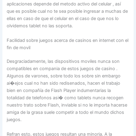
aplicaciones depende del metodo activo del celular , así
que es posible cual no te sea posible ingresar a muchas de
ellas en caso de que el celular en el caso de que nos lo
olvidemos tablet no las soporta.
Facilidad sobre juegos acerca de casinos en internet con el
fin de movil
Desgraciadamente, las dispositivos moviles nunca son
compatibles en compania de estos juegos de casino .
Algunos de varones, sobre todo los sobre sin embargo
ai�ejos cual no han sido redisenados, hacen el trabajo
bien en compañía de Flash Player indumentarias la
totalidad de telefonos asi� como tablets nunca recogen
nuestro trato sobre Flash, inviable si no le importa hacerse
amiga de la grasa suele competir a todo el mundo dichos
juegos.
Refran esto, estos juegos resultan una minoria. A la