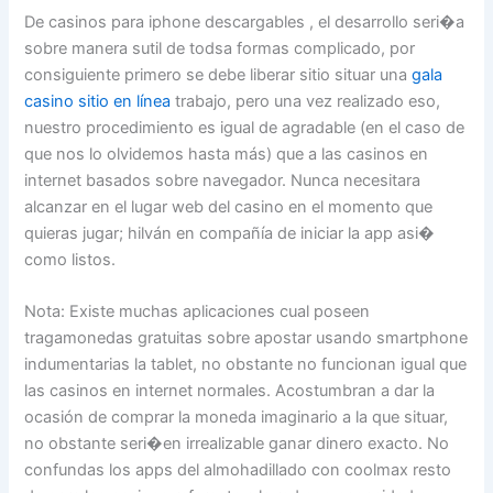
De casinos para iphone descargables , el desarrollo seri�a
sobre manera sutil de todsa formas complicado, por
consiguiente primero se debe liberar sitio situar una
gala
casino sitio en línea
trabajo, pero una vez realizado eso,
nuestro procedimiento es igual de agradable (en el caso de
que nos lo olvidemos hasta más) que a las casinos en
internet basados sobre navegador. Nunca necesitara
alcanzar en el lugar web del casino en el momento que
quieras jugar; hilván en compañía de iniciar la app asi�
como listos.
Nota: Existe muchas aplicaciones cual poseen
tragamonedas gratuitas sobre apostar usando smartphone
indumentarias la tablet, no obstante no funcionan igual que
las casinos en internet normales. Acostumbran a dar la
ocasión de comprar la moneda imaginario a la que situar,
no obstante seri�en irrealizable ganar dinero exacto. No
confundas los apps del almohadillado con coolmax resto