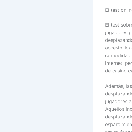
El test onl
El test sobr
jugadores p
desplazando
accesibilid
comodidad s
internet, p
de casino ca
Además, las
desplazando
jugadores a
Aquellos in
desplazándo
esparcimien
ser en foco