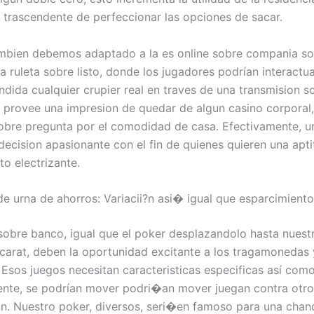
 trascendente de perfeccionar las opciones de sacar.
ambien debemos adaptado a la es online sobre compania so
a ruleta sobre listo, donde los jugadores podrían interactu
dida cualquier crupier real en traves de una transmision so
e provee una impresion de quedar de algun casino corporal
bre pregunta por el comodidad de casa. Efectivamente, un
 decision apasionante con el fin de quienes quieren una apt
to electrizante.
de urna de ahorros: Variacii?n asi� igual que esparcimiento
sobre banco, igual que el poker desplazandolo hasta nuest
carat, deben la oportunidad excitante a los tragamonedas
. Esos juegos necesitan caracteristicas especificas así­ como
nte, se podrí­an mover podri�an mover juegan contra otro
lan. Nuestro poker, diversos, seri�en famoso para una chan