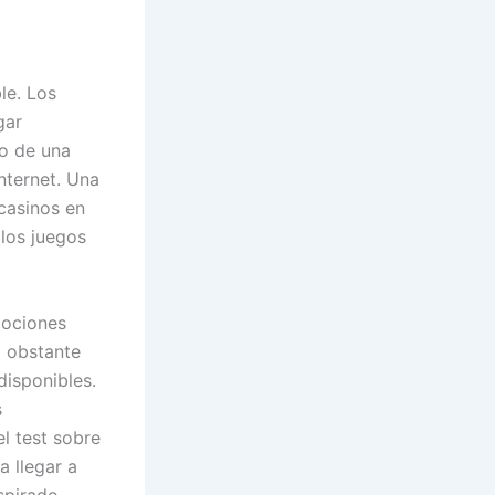
le. Los
gar
o de una
nternet. Una
casinos en
 los juegos
mociones
o obstante
disponibles.
s
l test sobre
a llegar a
spirado