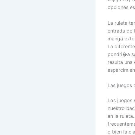
opciones es
La ruleta t
entrada de l
manga exten
La diferent
pondri�a so
resulta una
esparcimien
Las juegos 
Los juegos 
nuestro bac
en la ruleta
frecuenteme
o bien la c