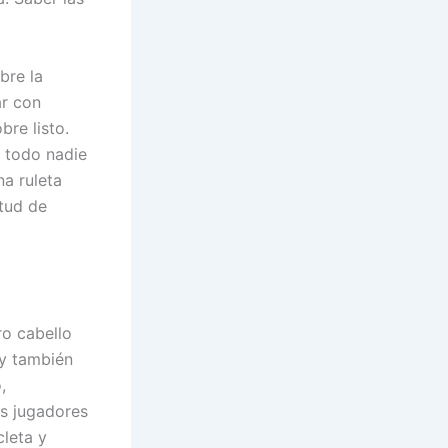
bre la
ar con
bre listo.
, todo nadie
a ruleta
itud de
ro cabello
 y también
,
s jugadores
cleta y