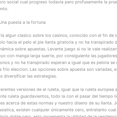
ro social cual progreso todavia pero profusamente la pru
ento.
 Una puesta a la fortuna
rí­a algun clasico sobre los casinos, conocido con el fin de
o hacia el pelo el pie llanta giratoria y no ha transpirado 
inámica sobre apuestas. Levante juego si no le vale realiza
oyo con manga larga suerte, por consiguiente las jugadore
onos y no ha transpirado esperan a igual que es pelota se
s frío eleccion. Las opciones sobre apuesta son variadas, e
s diversificar las estrategias.
rentes versiones de el ruleta, igual que la ruleta europea 
nte ruleta guardavientos, todo la con el pasar del tiempo l
es acerca de estas normas y nuestro diseno de su llanta. J
siatica, existen cualquier únicamente cero, entretanto cual
lgún doble cero, esto incrementa la utilidad de la residenci