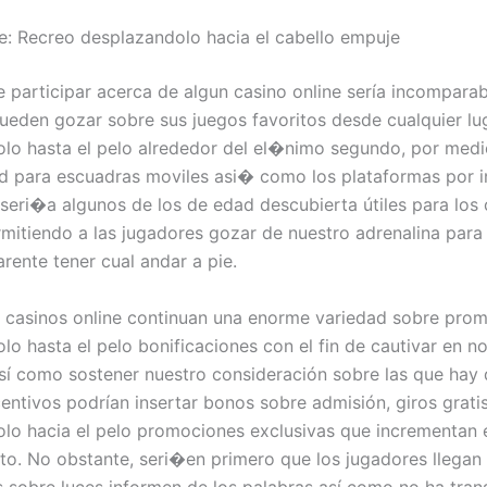
ine: Recreo desplazandolo hacia el cabello empuje
e participar acerca de algun casino online serí­a incomparab
ueden gozar sobre sus juegos favoritos desde cualquier lu
lo hasta el pelo alrededor del el�nimo segundo, por medi
ad para escuadras moviles asi� como los plataformas por i
eri�a algunos de los de edad descubierta útiles para los 
ermitiendo a las jugadores gozar de nuestro adrenalina para
rente tener cual andar a pie.
 casinos online continuan una enorme variedad sobre pro
lo hasta el pelo bonificaciones con el fin de cautivar en n
sí­ como sostener nuestro consideración sobre las que hay 
centivos podrían insertar bonos sobre admisión, giros grati
lo hacia el pelo promociones exclusivas que incrementan e
to. No obstante, seri�en primero que los jugadores llegan 
s sobre luces informen de los palabras así­ como no ha tran