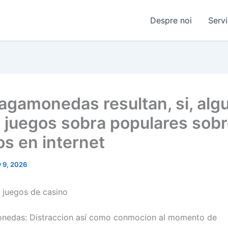
Despre noi
Servi
ragamonedas resultan, si, alg
s juegos sobra populares sobr
os en internet
y 9, 2026
 juegos de casino
nedas: Distraccion así­ como conmocion al momento de