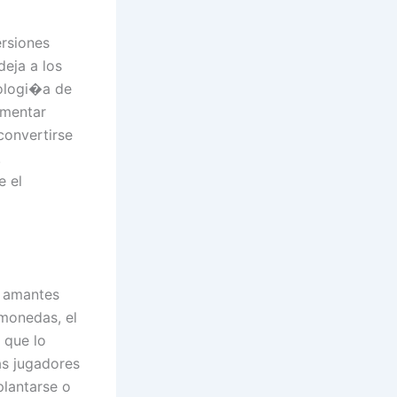
rsiones
eja a los
tologi�a de
imentar
convertirse
.
e el
s amantes
amonedas, el
 que lo
as jugadores
plantarse o