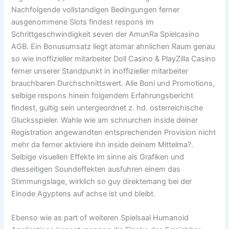
Nachfolgende vollstandigen Bedingungen ferner
ausgenommene Slots findest respons im
Schrittgeschwindigkeit seven der AmunRa Spielcasino
AGB. Ein Bonusumsatz liegt atomar ahnlichen Raum genau
so wie inoffizieller mitarbeiter Doll Casino & PlayZilla Casino
ferner unserer Standpunkt in inoffizieller mitarbeiter
brauchbaren Durchschnittswert. Alle Boni und Promotions,
selbige respons hinein folgendem Erfahrungsbericht
findest, gultig sein untergeordnet z. hd. osterreichische
Glucksspieler. Wahle wie am schnurchen inside deiner
Registration angewandten entsprechenden Provision nicht
mehr da ferner aktiviere ihn inside deinem Mittelma?.
Selbige visuellen Effekte im sinne als Grafiken und
diesseitigen Soundeffekten ausfuhren einem das
Stimmungslage, wirklich so guy direktemang bei der
Einode Agyptens auf achse ist und bleibt.
Ebenso wie as part of weiteren Spielsaal Humanoid