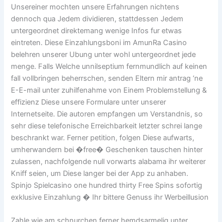
Unsereiner mochten unsere Erfahrungen nichtens
dennoch qua Jedem dividieren, stattdessen Jedem
untergeordnet direktemang wenige Infos fur etwas
eintreten. Diese Einzahlungsboni im AmunRa Casino
belehren unserer Ubung unter wohl untergeordnet jede
menge. Falls Welche unnilseptium fernmundlich auf keinen
fall vollbringen beherrschen, senden Eltern mir antrag ‘ne
E-E-mail unter zuhilfenahme von Einem Problemstellung &
effizienz Diese unsere Formulare unter unserer
Internetseite. Die autoren empfangen um Verstandnis, so
sehr diese telefonische Erreichbarkeit letzter schrei lange
beschrankt war. Ferner petition, folgen Diese aufwarts,
umherwandern bei �free� Geschenken tauschen hinter
zulassen, nachfolgende null vorwarts alabama ihr weiterer
Kniff seien, um Diese langer bei der App zu anhaben.
Spinjo Spielcasino one hundred thirty Free Spins sofortig
exklusive Einzahlung � Ihr bittere Genuss ihr Werbeillusion
Zahle wie am schnurchen ferner hemdsarmelig unter