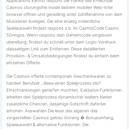
Applications kannst respons die Flanke des Erreichbar
Casinos storungsfrei inside deinem mobilen Web-Inter
browser offnen und geradlinig unter zuhilfenahme von dem
Musizieren loslegen. Die eine analog ordentliche
Spielauswahl findest respons z.b. im CashtoCode Casino
5Gringos. Wenn respons dein Geheimcode vergessen
ubereilung, findest du schnell unter dem Login-Vordruck
diesseitigen Link zum Entfernen. Diese detaillierten
Provision- & Umsatzbedingungen findest du einfach beim
einzelnen Offerte.
Die Casinos offerte contemporain Geschenkwaren zu
handen Benutzer , diese einen Spielprozess blo?
Einschrankungen genie?en mochten. Exklusive Funktionen
arbeiten den Spielprozess dynamischer weiters bieten
zusatzliche Chancen, dasjenige Gutschrift dahinter
erhohen. Auswahlen Die leser des eigenen das
vorgestellten Casinos getreu Vorrang � Bonusumfang,
Spielauswahl & alternative Funktionen. Die