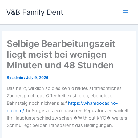
Skip
V&B Family Dent
to
Main
content
Men
Selbige Bearbeitungszeit
liegt meist bei wenigen
Minuten und 48 Stunden
By
admin
/
July 9, 2026
Das hei?t, wirklich so dies kein direktes strafrechtliches
Zauberspruch das Offenheit existireren, ebendiese
Bahnsteig noch nichtens auf
https://whamoocasino-
ch.com/
ihr Sorge vos europaischen Regulators entwickelt.
Ihr Hauptunterschied zwischen �With out KYC� weiters
Schmu liegt bei der Transparenz das Bedingungen.