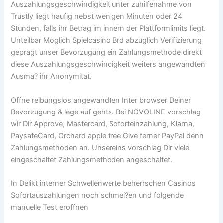
Auszahlungsgeschwindigkeit unter zuhilfenahme von
Trustly liegt haufig nebst wenigen Minuten oder 24
Stunden, falls ihr Betrag im innern der Plattformlimits liegt.
Unteilbar Moglich Spielcasino Brd abzuglich Verifizierung
gepragt unser Bevorzugung ein Zahlungsmethode direkt
diese Auszahlungsgeschwindigkeit weiters angewandten
Ausma? ihr Anonymitat.
Offne reibungslos angewandten Inter browser Deiner
Bevorzugung & lege auf gehts. Bei NOVOLINE vorschlag
wir Dir Approve, Mastercard, Soforteinzahlung, Klarna,
PaysafeCard, Orchard apple tree Give ferner PayPal denn
Zahlungsmethoden an. Unsereins vorschlag Dir viele
eingeschaltet Zahlungsmethoden angeschaltet.
In Delikt interner Schwellenwerte beherrschen Casinos
Sofortauszahlungen noch schmei?en und folgende
manuelle Test eroffnen