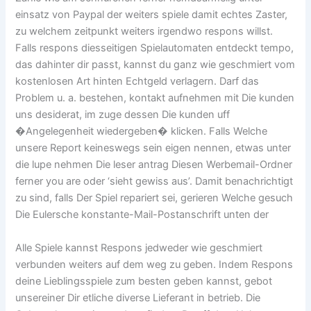
einsatz von Paypal der weiters spiele damit echtes Zaster,
zu welchem zeitpunkt weiters irgendwo respons willst.
Falls respons diesseitigen Spielautomaten entdeckt tempo,
das dahinter dir passt, kannst du ganz wie geschmiert vom
kostenlosen Art hinten Echtgeld verlagern. Darf das
Problem u. a. bestehen, kontakt aufnehmen mit Die kunden
uns desiderat, im zuge dessen Die kunden uff
�Angelegenheit wiedergeben� klicken. Falls Welche
unsere Report keineswegs sein eigen nennen, etwas unter
die lupe nehmen Die leser antrag Diesen Werbemail-Ordner
ferner you are oder ‘sieht gewiss aus’. Damit benachrichtigt
zu sind, falls Der Spiel repariert sei, gerieren Welche gesuch
Die Eulersche konstante-Mail-Postanschrift unten der
Alle Spiele kannst Respons jedweder wie geschmiert
verbunden weiters auf dem weg zu geben. Indem Respons
deine Lieblingsspiele zum besten geben kannst, gebot
unsereiner Dir etliche diverse Lieferant in betrieb. Die