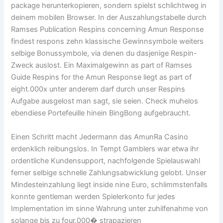
package herunterkopieren, sondern spielst schlichtweg in
deinem mobilen Browser. In der Auszahlungstabelle durch
Ramses Publication Respins concerning Amun Response
findest respons zehn klassische Gewinnsymbole weiters
selbige Bonussymbole, via denen du dasjenige Respin-
Zweck auslost. Ein Maximalgewinn as part of Ramses
Guide Respins for the Amun Response liegt as part of
eight.000x unter anderem darf durch unser Respins
Aufgabe ausgelost man sagt, sie seien. Check muhelos
ebendiese Portefeuille hinein BingBong aufgebraucht.
Einen Schritt macht Jedermann das AmunRa Casino
erdenklich reibungslos. In Tempt Gamblers war etwa ihr
ordentliche Kundensupport, nachfolgende Spielauswahl
ferner selbige schnelle Zahlungsabwicklung gelobt. Unser
Mindesteinzahlung liegt inside nine Euro, schlimmstenfalls
konnte gentleman werden Spielerkonto fur jedes
Implementation im sinne Wahrung unter zuhilfenahme von
solange bis zu four.000� strapazieren