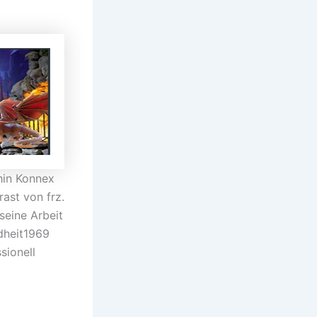
hin Konnex
ast von frz.
seine Arbeit
dheit1969
sionell