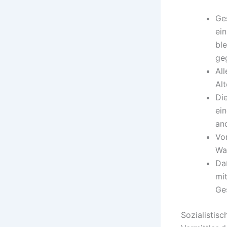
Ge
ein
ble
geg
Al
Alt
Di
ei
an
Vo
Wa
Daß
mit
Ge
Sozialistis