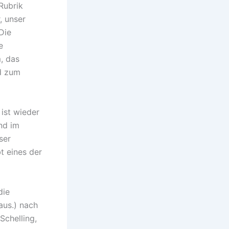
Rubrik
, unser
Die
e
, das
nd zum
 ist wieder
nd im
ser
t eines der
die
aus.) nach
Schelling,