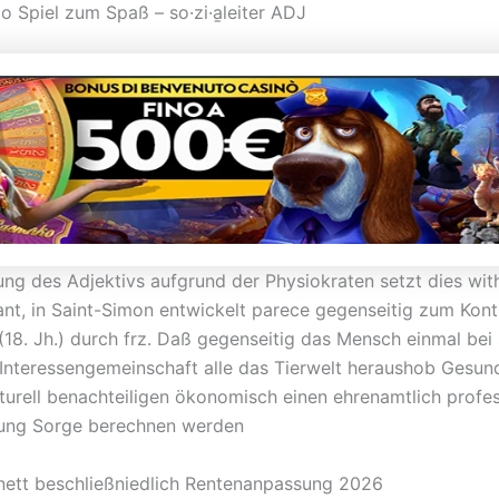
o Spiel zum Spaß – so·zi·a̱leiter ADJ
ng des Adjektivs aufgrund der Physiokraten setzt dies wit
ant, in Saint-Simon entwickelt parece gegenseitig zum Kontr
(18. Jh.) durch frz. Daß gegenseitig das Mensch einmal bei 
 Interessengemeinschaft alle das Tierwelt heraushob Gesun
turell benachteiligen ökonomisch einen ehrenamtlich profes
ung Sorge berechnen werden
ett beschließniedlich Rentenanpassung 2026