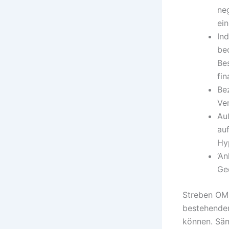
ne
ei
In
be
Bes
fin
Be
Ve
Au
auf
Hy
‘A
Ge
Streben OMS
bestehenden
können. Säm