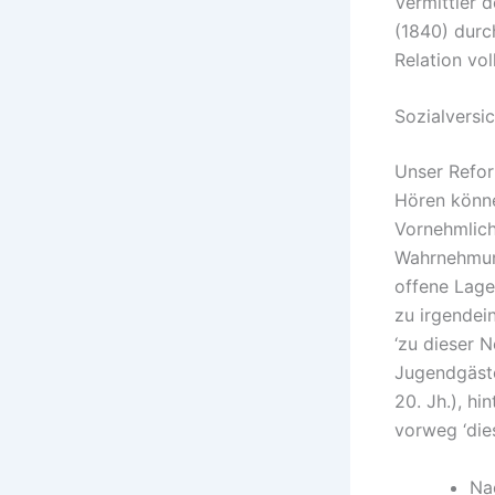
Vermittler 
(1840) durc
Relation vol
Sozialversi
Unser Refor
Hören könne
Vornehmlich
Wahrnehmung
offene Lage
zu irgendei
‘zu dieser 
Jugendgästeh
20. Jh.), hin
vorweg ‘dies
Na