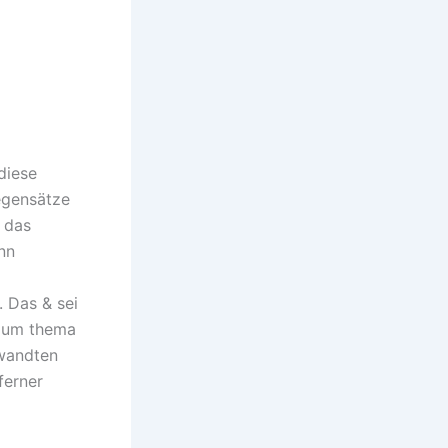
diese
egensätze
das
nn
. Das & sei
 zum thema
ewandten
ferner