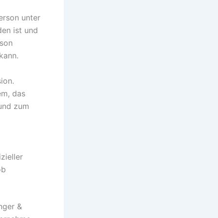
erson unter
den ist und
rson
 kann.
ion.
em, das
 und zum
zieller
ob
nger &