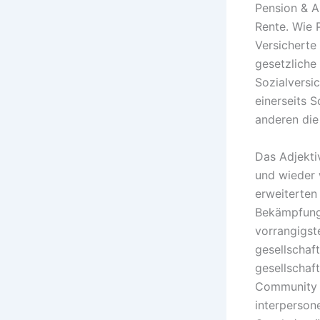
Pension & A
Rente. Wie P
Versicherte
gesetzliche 
Sozialversi
einerseits 
anderen die
Das Adjektiv
und wieder 
erweiterten
Bekämpfung 
vorrangigst
gesellschaft
gesellschaft
Community e
interpersone