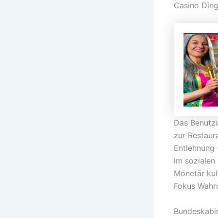
Casino Ding
Das Benutzu
zur Restaur
Entlehnung 
im sozialen
Monetär kul
Fokus Wahr
Bundeskabin