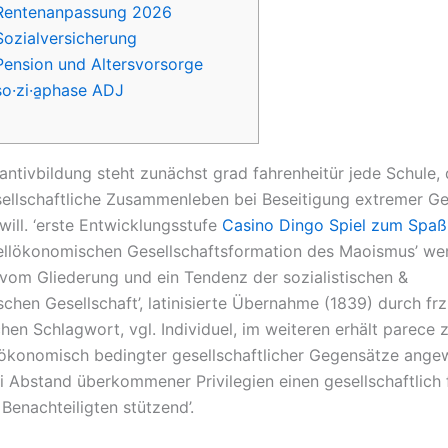
Rentenanpassung 2026
Sozialversicherung
Pension und Altersvorsorge
so·zi·a̱phase ADJ
antivbildung steht zunächst grad fahrenheitür jede Schule, 
ellschaftliche Zusammenleben bei Beseitigung extremer G
will.
‘erste Entwicklungsstufe
Casino Dingo Spiel zum Spaß
ellökonomischen Gesellschaftsformation des Maoismus’ we
 vom Gliederung und ein Tendenz der sozialistischen &
chen Gesellschaft’, latinisierte Übernahme (1839) durch frz
chen Schlagwort, vgl. Individuel, im weiteren erhält parece
ökonomisch bedingter gesellschaftlicher Gegensätze ang
i Abstand überkommener Privilegien einen gesellschaftlich 
Benachteiligten stützend’.