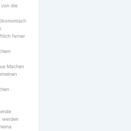
 von die
g ökonomisch
h
tlich ferner
schem
qua Machen
gemeinen
chen
gende
t werden
Thema