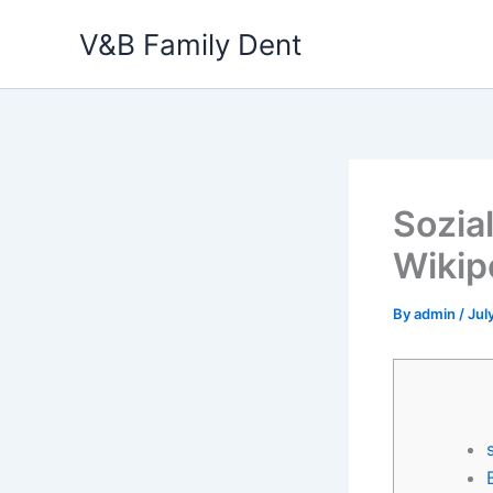
Skip
V&B Family Dent
to
content
Sozia
Wikip
By
admin
/
Jul