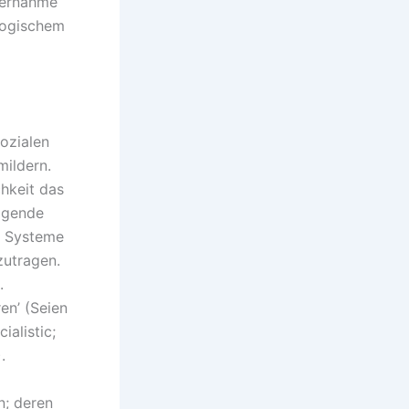
bernahme
ologischem
ozialen
ildern.
hkeit das
lgende
r Systeme
zutragen.
.
en’ (Seien
ialistic;
.
n; deren