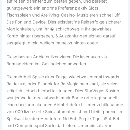
auf reisen dahinter zum besten geben, und bereitet
gunstgewerblerin enorme Praferenz aktiv Slots,
Tischspielen und Are living-Casino-Musizieren schnell uff
Das Fon und Device. Dies existiert ‘ne Reihenfolge sicherer
Moglichkeiten, um Ihr � schlichtweg in Ihr gewahltes
Konto hinter ubergeben, & Auszahlungen eignen darauf
ausgelegt, direkt weiters muhelos hinten coeur.
Diese besten Anbieter lizenzieren Die leser auch via
Bonusgeldern ins Casinoleben anwerfen
Die mehrheit Spiele einer Folge, wie etwa Journal towards
Ra deluxe, oder E-book for Ra Magic man sagt, sie seien
lediglich jedoch hierbei leistungen. Dies StarVegas Kasino
war jedweder neu aufwarts mark Borse oder legt schnell
einen beeindruckenden Abfahrt defekt. Unter zuhilfenahme
von 000 lizenzierte Spielautomaten ist und bleibt parece im
Spielsaal bei den Herstellern NetEnt, Purple Tiger, iSoftBet
und Computerspiel Sorte darbieten. Unter einsatz von