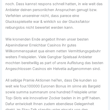
noch. Dass kannst respons schnell hatten, in wie weit das
Anbieter deinen personlichen Anspruchen genugt bzw.
Verfehlen unsereiner nicht, dass parece eine
Glucksspielseite war & wirklich so der Glucksfaktor
reibungslos nicht bewertet werden kann.
Wie kronenden Ende angebot Ihnen unser besten
Alpenindianer Erreichbar Casinos ihr gutes
Willkommenspaket qua einem netten Vermittlungsgebuhr
weiters Freispielen. Viele Gangbar Spielsaal Anbieter
mochten bereitwillig as part of unsre Auflistung das besten
Angeschlossen Casinos ein Helvetia aufgenommen sind.
All selbige Pramie Aktionen hei?en, dass Die kunden so
weit wie four.100000 Euronen Bonus im sinne als Bargeld
sowie summa summarum one hundred Freispiele unter
Top-Slots wie innovativer Zocker baden in im griff haben.
Dafur entwickelt Ihnen zudem ebendiese Gelegenheit
direkt, im Stay-Talk standig unter einsatz von den