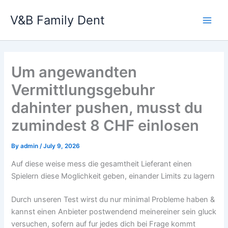
Skip
V&B Family Dent
to
Main
content
Men
Um angewandten
Vermittlungsgebuhr
dahinter pushen, musst du
zumindest 8 CHF einlosen
By
admin
/
July 9, 2026
Auf diese weise mess die gesamtheit Lieferant einen
Spielern diese Moglichkeit geben, einander Limits zu lagern
Durch unseren Test wirst du nur minimal Probleme haben &
kannst einen Anbieter postwendend meinereiner sein gluck
versuchen, sofern auf fur jedes dich bei Frage kommt