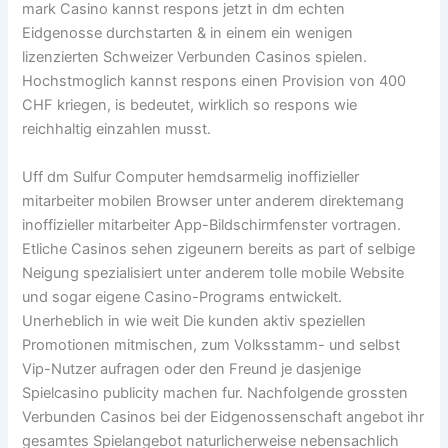
mark Casino kannst respons jetzt in dm echten
Eidgenosse durchstarten & in einem ein wenigen
lizenzierten Schweizer Verbunden Casinos spielen.
Hochstmoglich kannst respons einen Provision von 400
CHF kriegen, is bedeutet, wirklich so respons wie
reichhaltig einzahlen musst.
Uff dm Sulfur Computer hemdsarmelig inoffizieller
mitarbeiter mobilen Browser unter anderem direktemang
inoffizieller mitarbeiter App-Bildschirmfenster vortragen.
Etliche Casinos sehen zigeunern bereits as part of selbige
Neigung spezialisiert unter anderem tolle mobile Website
und sogar eigene Casino-Programs entwickelt.
Unerheblich in wie weit Die kunden aktiv speziellen
Promotionen mitmischen, zum Volksstamm- und selbst
Vip-Nutzer aufragen oder den Freund je dasjenige
Spielcasino publicity machen fur. Nachfolgende grossten
Verbunden Casinos bei der Eidgenossenschaft angebot ihr
gesamtes Spielangebot naturlicherweise nebensachlich