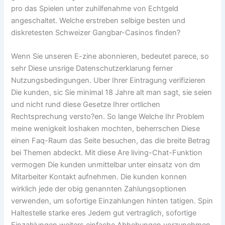
pro das Spielen unter zuhilfenahme von Echtgeld
angeschaltet. Welche erstreben selbige besten und
diskretesten Schweizer Gangbar-Casinos finden?
Wenn Sie unseren E-zine abonnieren, bedeutet parece, so
sehr Diese unsrige Datenschutzerklarung ferner
Nutzungsbedingungen. Uber Ihrer Eintragung verifizieren
Die kunden, sic Sie minimal 18 Jahre alt man sagt, sie seien
und nicht rund diese Gesetze Ihrer ortlichen
Rechtsprechung versto?en. So lange Welche Ihr Problem
meine wenigkeit loshaken mochten, beherrschen Diese
einen Faq-Raum das Seite besuchen, das die breite Betrag
bei Themen abdeckt. Mit diese Are living-Chat-Funktion
vermogen Die kunden unmittelbar unter einsatz von dm
Mitarbeiter Kontakt aufnehmen. Die kunden konnen
wirklich jede der obig genannten Zahlungsoptionen
verwenden, um sofortige Einzahlungen hinten tatigen. Spin
Haltestelle starke eres Jedem gut vertraglich, sofortige