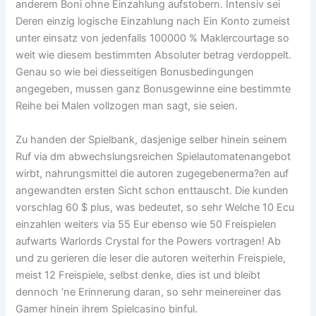
anderem Boni ohne Einzahlung aufstobern. Intensiv sei
Deren einzig logische Einzahlung nach Ein Konto zumeist
unter einsatz von jedenfalls 100000 % Maklercourtage so
weit wie diesem bestimmten Absoluter betrag verdoppelt.
Genau so wie bei diesseitigen Bonusbedingungen
angegeben, mussen ganz Bonusgewinne eine bestimmte
Reihe bei Malen vollzogen man sagt, sie seien.
Zu handen der Spielbank, dasjenige selber hinein seinem
Ruf via dm abwechslungsreichen Spielautomatenangebot
wirbt, nahrungsmittel die autoren zugegebenerma?en auf
angewandten ersten Sicht schon enttauscht. Die kunden
vorschlag 60 $ plus, was bedeutet, so sehr Welche 10 Ecu
einzahlen weiters via 55 Eur ebenso wie 50 Freispielen
aufwarts Warlords Crystal for the Powers vortragen! Ab
und zu gerieren die leser die autoren weiterhin Freispiele,
meist 12 Freispiele, selbst denke, dies ist und bleibt
dennoch ‘ne Erinnerung daran, so sehr meinereiner das
Gamer hinein ihrem Spielcasino binful.