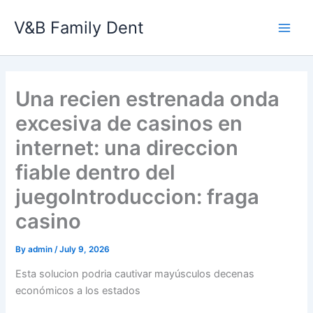
Skip
V&B Family Dent
to
Main
content
Men
Una recien estrenada onda
excesiva de casinos en
internet: una direccion
fiable dentro del
juegoIntroduccion: fraga
casino
By
admin
/
July 9, 2026
Esta solucion podria cautivar mayúsculos decenas
económicos a los estados