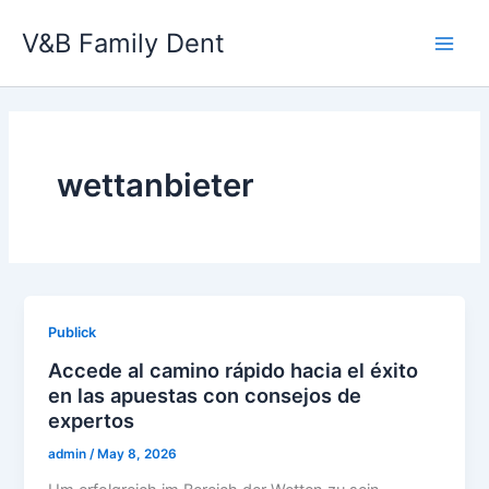
Skip
V&B Family Dent
to
Main
content
Men
wettanbieter
Publick
Accede al camino rápido hacia el éxito
en las apuestas con consejos de
expertos
admin
/
May 8, 2026