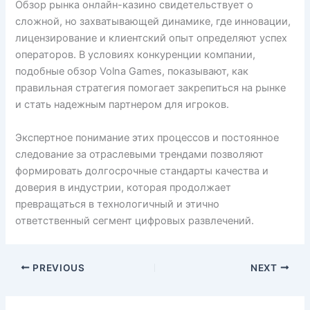
Обзор рынка онлайн-казино свидетельствует о
сложной, но захватывающей динамике, где инновации,
лицензирование и клиентский опыт определяют успех
операторов. В условиях конкуренции компании,
подобные обзор Volna Games, показывают, как
правильная стратегия помогает закрепиться на рынке
и стать надежным партнером для игроков.
Экспертное понимание этих процессов и постоянное
следование за отраслевыми трендами позволяют
формировать долгосрочные стандарты качества и
доверия в индустрии, которая продолжает
превращаться в технологичный и этично
ответственный сегмент цифровых развлечений.
PREVIOUS
NEXT