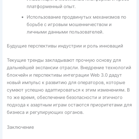
платформенный опыт.
Использование продвинутых механизмов по
борьбе с игровым мошенничеством и
личными данными пользователей.
Будущие перспективы индустрии и роль инноваций
Текущие тренды закладывают прочную основу для
дальнейшей экспансии отрасли. Внедрение технологий
блокчейн и перспективы интеграции Web 3.0 дадут
новый импульс к развитию для операторов, которые
сумеют успешно адаптироваться к этим изменениям. В
то же время, обеспечение безопасности и этичного
подхода к азартным играм остаются приоритетами для
бизнеса и регулирующих органов.
Заключение