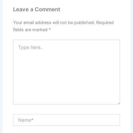
Leave a Comment
Your email address will not be published.
Required
fields are marked
*
Type
here..
Name*