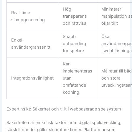
Hög
Minimerar
Real-time
transparens
manipulation s
slumpgenerering
och rättvisa
ökar tillit
Snabb
Ökar
Enkel
onboarding
användarenga
användargränssnitt
för spelare
i webblösninga
Kan
implementeras
Målretar till b
Integrationsvänlighet
utan
och stora
omfattande
utvecklingstea
kodning
Expertinsikt: Säkerhet och tillit i webbaserade spelsystem
Säkerheten är en kritisk faktor inom digital spelutveckling,
särskilt när det gäller slumpfunktioner. Plattformar som